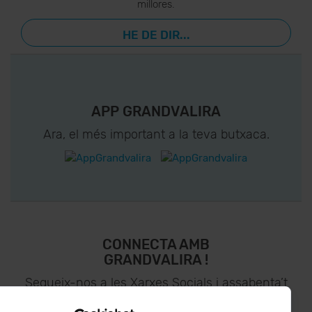
millores.
HE DE DIR...
APP GRANDVALIRA
Ara, el més important a la teva butxaca.
CONNECTA AMB
GRANDVALIRA !
Segueix-nos a les Xarxes Socials i assabenta’t
de