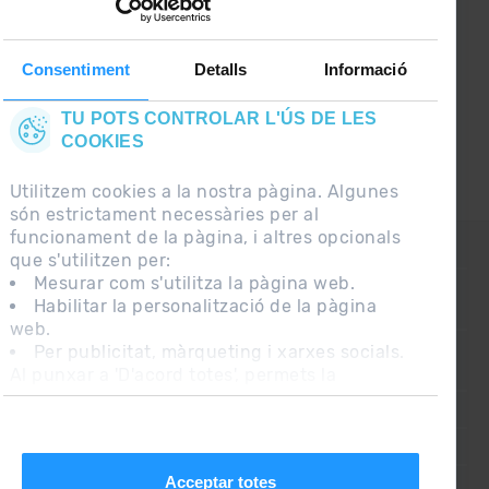
lo últim el primer :)
Consentiment
Detalls
Informació
TU POTS CONTROLAR L'ÚS DE LES
COOKIES
Utilitzem cookies a la nostra pàgina. Algunes
són estrictament necessàries per al
funcionament de la pàgina, i altres opcionals
CONTACTE
que s'utilitzen per:
Mesurar com s'utilitza la pàgina web.
Habilitar la personalització de la pàgina
PREGUNTES FREQÜENTS
web.
Per publicitat, màrqueting i xarxes socials.
Al punxar a 'D'acord totes', permets la
NOTA LEGAL
instal·lació de les cookies. Si prefereixes
INFORMACIÓ ADDICIONAL RGPDUE
configurar-les tu mateix, punxa a 'Configura'.
CONDICIONS DE VENDA
Acceptar totes