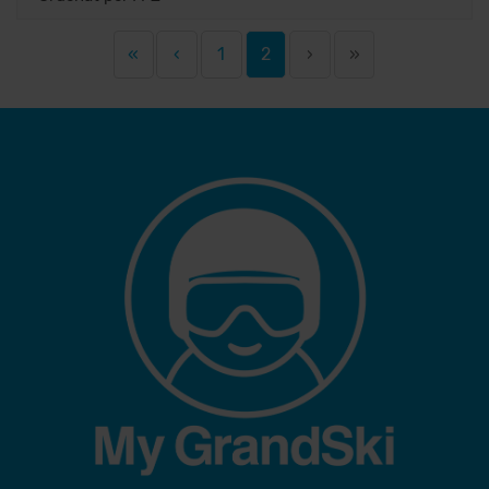
«
‹
1
2
›
»