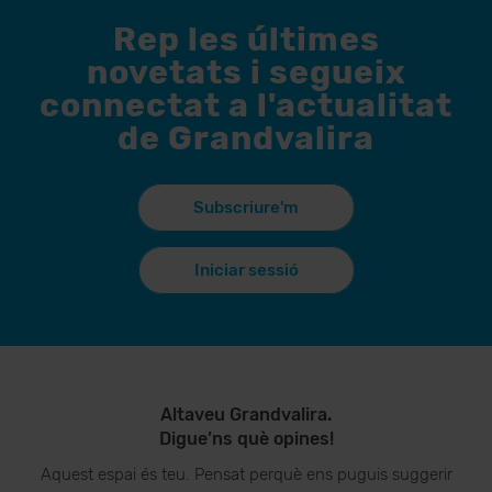
Rep les últimes
novetats i segueix
connectat a l'actualitat
de Grandvalira
Subscriure'm
Iniciar sessió
Altaveu Grandvalira.
Digue’ns què opines!
Aquest espai és teu. Pensat perquè ens puguis suggerir