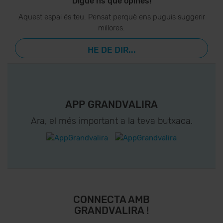
Digue’ns què opines!
Aquest espai és teu. Pensat perquè ens puguis suggerir
millores.
HE DE DIR...
APP GRANDVALIRA
Ara, el més important a la teva butxaca.
CONNECTA AMB
GRANDVALIRA !