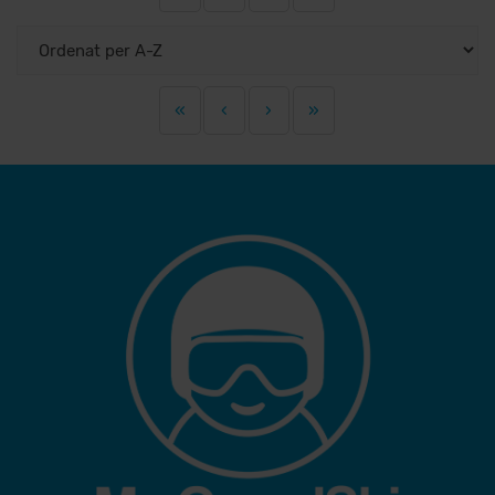
«
‹
›
»