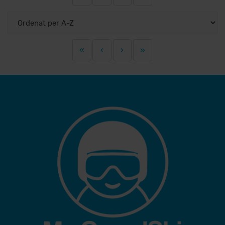
«
‹
›
»