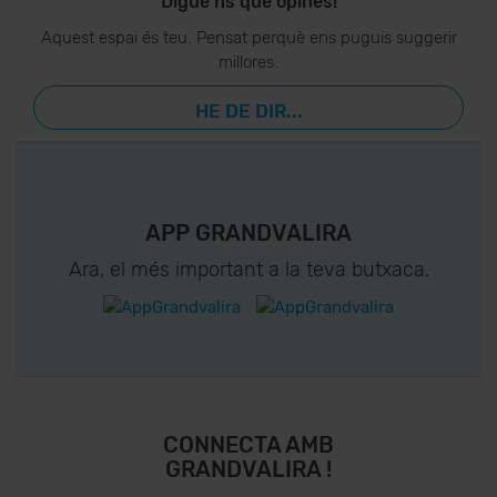
Digue’ns què opines!
Aquest espai és teu. Pensat perquè ens puguis suggerir
millores.
HE DE DIR...
APP GRANDVALIRA
Ara, el més important a la teva butxaca.
CONNECTA AMB
GRANDVALIRA !