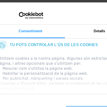
Ara, el més important a
uguis
la teva butxaca.
Consentiment
Detalls
TU POTS CONTROLAR L'ÚS DE LES COOKIES
tilitzem cookies a la nostra pàgina. Algunes són estrict
àgina, i altres opcionals que s'utilitzen per:
Mesurar com s'utilitza la pàgina web.
Habilitar la personalització de la pàgina web.
Per publicitat, màrqueting i xarxes socials.
freqüents
Nota Legal
Informació addicional RGPD
l punxar a 'D'acord totes', permets la instal·lació de les 
unxa a 'Configura'.