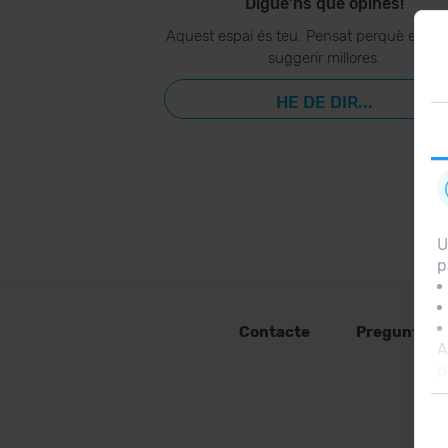
Digue’ns què opines!
Aquest espai és teu. Pensat perquè ens p
suggerir millores.
HE DE DIR...
U
p
Contacte
Preguntes 
A
p