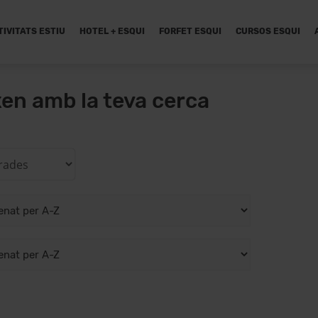
TIVITATS ESTIU
HOTEL + ESQUI
FORFET ESQUI
CURSOS ESQUI
xen amb la teva cerca