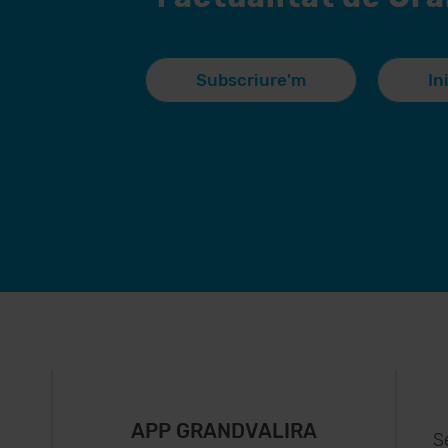
Subscriure'm
In
APP GRANDVALIRA
S