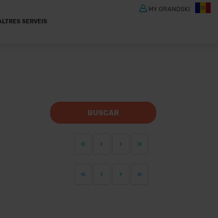
MY GRANDSKI
ALTRES SERVEIS
BUSCAR
«
‹
›
»
«
‹
›
»