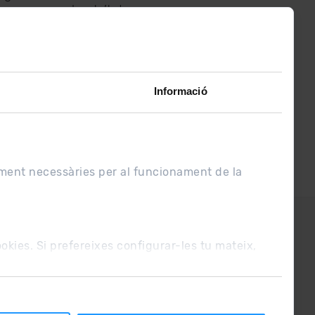
assabenta’t de
lo últim el primer :)
Informació
ament necessàries per al funcionament de la
UE
Condicions de venda
cookies. Si prefereixes configurar-les tu mateix,