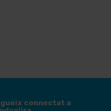
egueix connectat a
andvalira