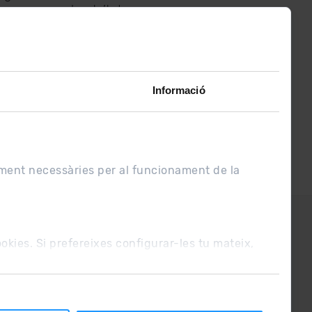
assabenta’t de
lo últim el primer :)
Informació
ament necessàries per al funcionament de la
UE
Condicions de venda
cookies. Si prefereixes configurar-les tu mateix,