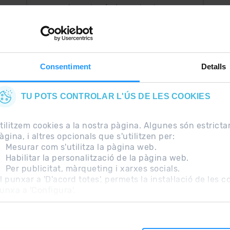
Ara, el més important a
uguis
la teva butxaca.
Consentiment
Detalls
TU POTS CONTROLAR L'ÚS DE LES COOKIES
tilitzem cookies a la nostra pàgina. Algunes són estrict
àgina, i altres opcionals que s'utilitzen per:
Mesurar com s'utilitza la pàgina web.
Habilitar la personalització de la pàgina web.
Per publicitat, màrqueting i xarxes socials.
freqüents
Nota Legal
Informació addicional RGPD
l punxar a 'D'acord totes', permets la instal·lació de les 
unxa a 'Configura'.