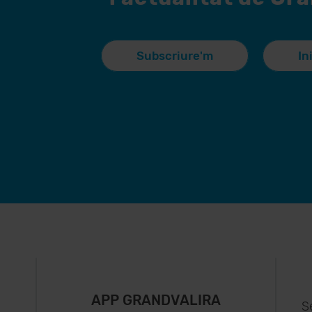
Subscriure'm
In
APP GRANDVALIRA
S