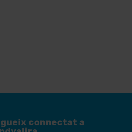
egueix connectat a
andvalira