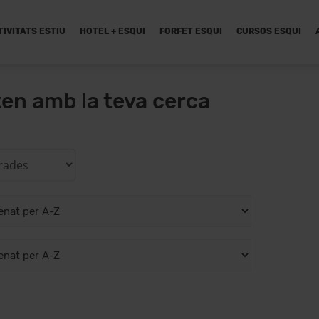
TIVITATS ESTIU
HOTEL + ESQUI
FORFET ESQUI
CURSOS ESQUI
xen amb la teva cerca