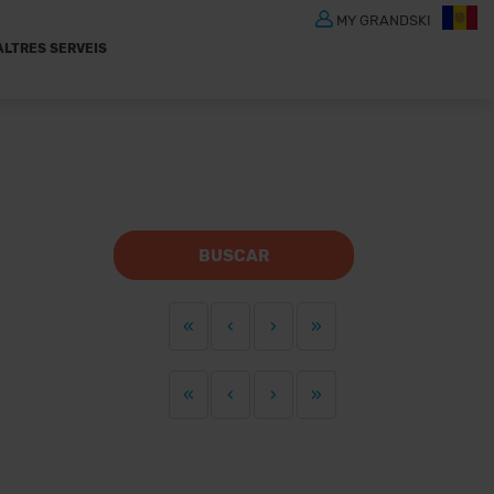
MY GRANDSKI
ALTRES SERVEIS
BUSCAR
«
‹
›
»
«
‹
›
»