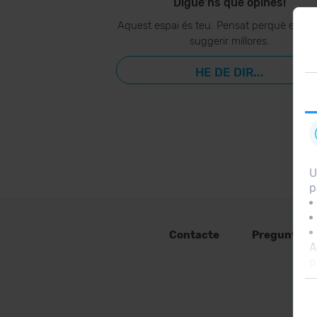
Digue’ns què opines!
Aquest espai és teu. Pensat perquè ens p
suggerir millores.
HE DE DIR...
U
p
Contacte
Preguntes 
A
p