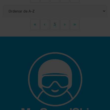
«
‹
3
›
»