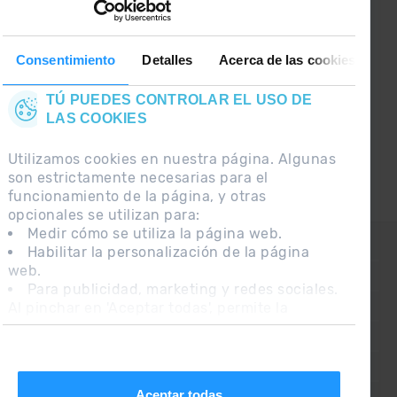
GRANDVALIRA!
Síguenos en las Redes Sociales y
Consentimiento
Detalles
Acerca de las cookies
entérate de lo último el primero :)
TÚ PUEDES CONTROLAR EL USO DE
LAS COOKIES
Utilizamos cookies en nuestra página. Algunas
son estrictamente necesarias para el
funcionamiento de la página, y otras
opcionales se utilizan para:
Medir cómo se utiliza la página web.
CONTACTO
Habilitar la personalización de la página
web.
PREGUNTAS FRECUENTES
Para publicidad, marketing y redes sociales.
Al pinchar en 'Aceptar todas', permite la
NOTA LEGAL
instalación de las cookies. Si prefieres
INFORMACIÓN ADICIONAL RGPDUE
configurarlas tú mismo, pincha en 'Configurar'.
CONDICIONES DE VENTA
Aceptar todas