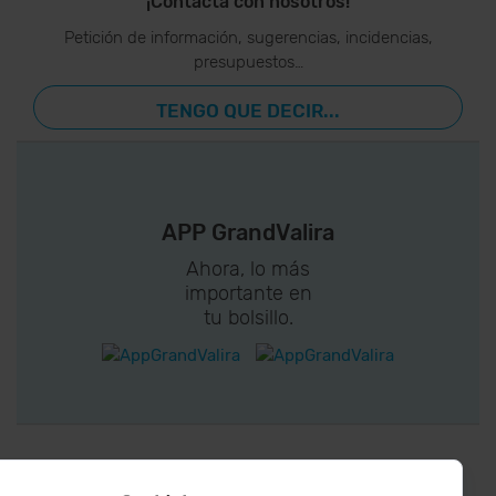
¡Contacta con nosotros!
Petición de información, sugerencias, incidencias,
presupuestos…
TENGO QUE DECIR...
APP GrandValira
Ahora, lo más
importante en
tu bolsillo.
¡CONECTA CON