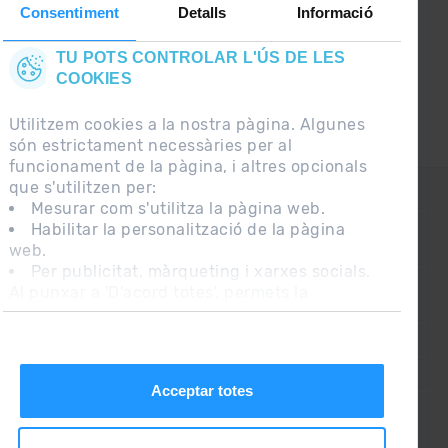
Consentiment
Detalls
Informació
TU POTS CONTROLAR L'ÚS DE LES
COOKIES
Utilitzem cookies a la nostra pàgina. Algunes
són estrictament necessàries per al
funcionament de la pàgina, i altres opcionals
que s'utilitzen per:
CONTACTE
Mesurar com s'utilitza la pàgina web.
Habilitar la personalització de la pàgina
web.
PREGUNTES FREQÜENTS
Per publicitat, màrqueting i xarxes socials.
Al punxar a 'D'acord totes', permets la
NOTA LEGAL
instal·lació de les cookies. Si prefereixes
configurar-les tu mateix, punxa a 'Configura'.
INFORMACIÓ ADDICIONAL RGPDUE
CONDICIONS DE VENDA
Acceptar totes