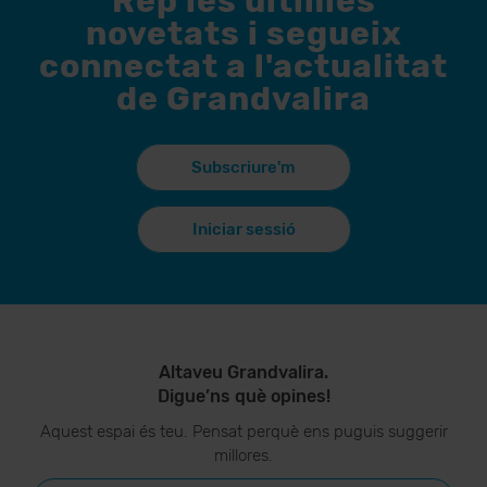
Rep les últimes
novetats i segueix
connectat a l'actualitat
de Grandvalira
Subscriure'm
Iniciar sessió
Altaveu Grandvalira.
Digue’ns què opines!
Aquest espai és teu. Pensat perquè ens puguis suggerir
millores.