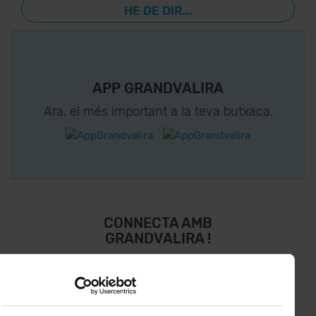
HE DE DIR...
APP GRANDVALIRA
Ara, el més important a la teva butxaca.
CONNECTA AMB
GRANDVALIRA !
Segueix-nos a les Xarxes Socials i assabenta’t
de
lo últim el primer :)