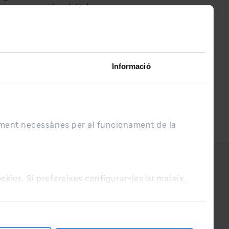
assabenta’t de
lo últim el primer :)
Informació
ament necessàries per al funcionament de la
UE
Condicions de venda
cookies. Si prefereixes configurar-les tu mateix,