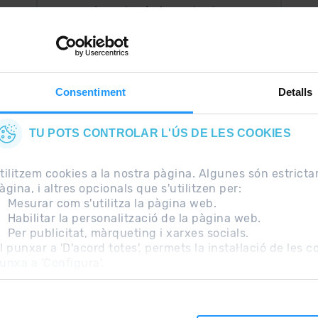
Ara, el més important a
uguis
la teva butxaca.
Consentiment
Detalls
TU POTS CONTROLAR L'ÚS DE LES COOKIES
tilitzem cookies a la nostra pàgina. Algunes són estrict
àgina, i altres opcionals que s'utilitzen per:
Mesurar com s'utilitza la pàgina web.
Habilitar la personalització de la pàgina web.
Per publicitat, màrqueting i xarxes socials.
freqüents
Nota Legal
Informació addicional RGPD
l punxar a 'D'acord totes', permets la instal·lació de les 
unxa a 'Configura'.