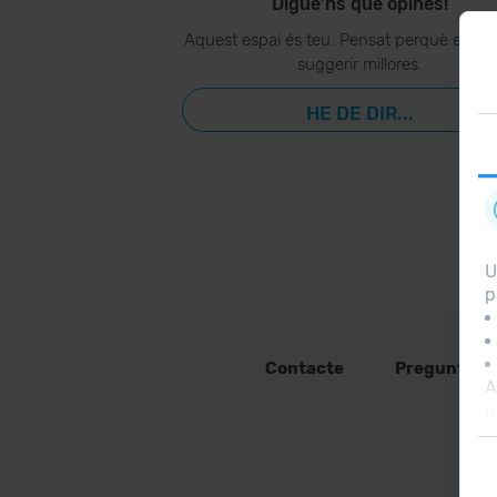
Digue’ns què opines!
Aquest espai és teu. Pensat perquè ens p
suggerir millores.
HE DE DIR...
U
p
Contacte
Preguntes 
A
p