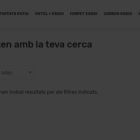
TIVITATS ESTIU
HOTEL + ESQUI
FORFET ESQUI
CURSOS ESQUI
xen amb la teva cerca
han trobat resultats per als filtres indicats.