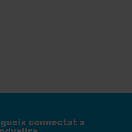
egueix connectat a
andvalira