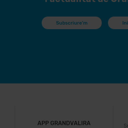
Subscriure'm
In
APP GRANDVALIRA
S