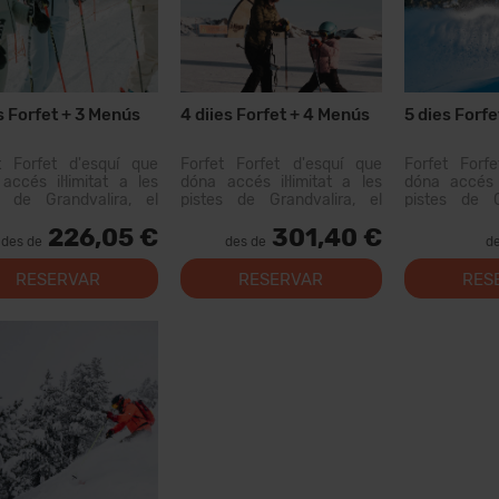
s Forfet + 3 Menús
4 diies Forfet + 4 Menús
5 dies Forf
t Forfet d'esquí que
Forfet Forfet d'esquí que
Forfet Forf
accés il·limitat a les
dóna accés il·limitat a les
dóna accés i
s de Grandvalira, el
pistes de Grandvalira, el
pistes de G
i esquiable més gran
domini esquiable més gran
domini esqu
226,05 €
301,40 €
Pirineus. Amb aquest
dels Pirineus. Amb aquest
dels Pirine
des de
des de
d
t podràs recórrer més
forfet podràs recórrer més
forfet podrà
0 km de pistes, amb
de 200 km de pistes, amb
de 200 km d
RESERVAR
RESERVAR
RES
s per a tots els nivells,
opcions per a tots els nivells,
opcions per a 
lacion...
instal·lacion...
instal·lacion...