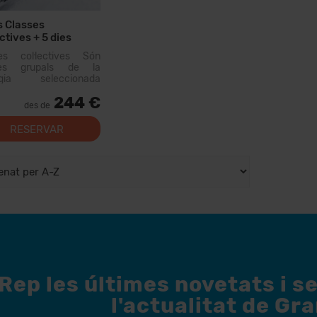
s Classes
ectives + 5 dies
er Material
es col·lectives Són
ses grupals de la
logia seleccionada
quí o snow, que es
244 €
itzen amb altres
des de
ones que tenen un
similar. El primer di...
RESERVAR
Rep les últimes novetats i s
l'actualitat de Gr