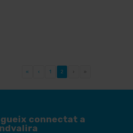
«
‹
1
2
›
»
egueix connectat a
andvalira