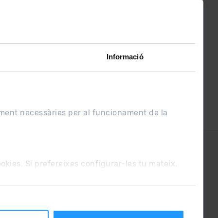
assabenta’t de
lo últim el primer :)
Informació
ament necessàries per al funcionament de la
UE
Condicions de venda
cookies. Si prefereixes configurar-les tu mateix,