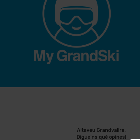
Altaveu Grandvalira.
Digue’ns què opines!