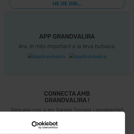
HE DE DIR...
APP GRANDVALIRA
Ara, el més important a la teva butxaca.
CONNECTA AMB
GRANDVALIRA !
Segueix-nos a les Xarxes Socials i assabenta’t
de
lo últim el primer :)