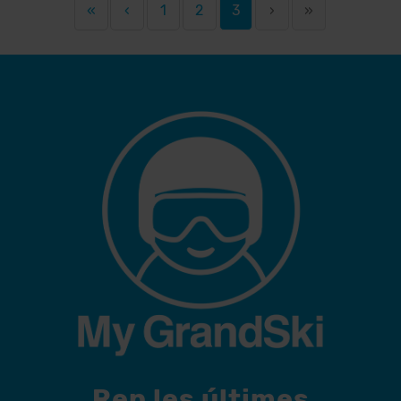
«
‹
1
2
3
›
»
Rep les últimes