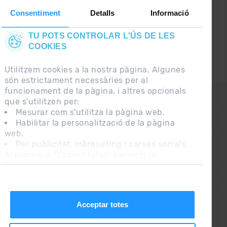
Consentiment
Detalls
Informació
TU POTS CONTROLAR L'ÚS DE LES
COOKIES
Utilitzem cookies a la nostra pàgina. Algunes
són estrictament necessàries per al
funcionament de la pàgina, i altres opcionals
CONTACTE
que s'utilitzen per:
Mesurar com s'utilitza la pàgina web.
Habilitar la personalització de la pàgina
PREGUNTES FREQÜENTS
web.
Per publicitat, màrqueting i xarxes socials.
Al punxar a 'D'acord totes', permets la
NOTA LEGAL
instal·lació de les cookies. Si prefereixes
INFORMACIÓ ADDICIONAL RGPDUE
configurar-les tu mateix, punxa a 'Configura'.
CONDICIONS DE VENDA
Acceptar totes