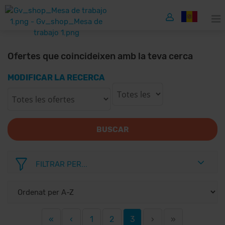
Ofertes que coincideixen amb la teva cerca
MODIFICAR LA RECERCA
BUSCAR
FILTRAR PER...
«
‹
1
2
3
›
»