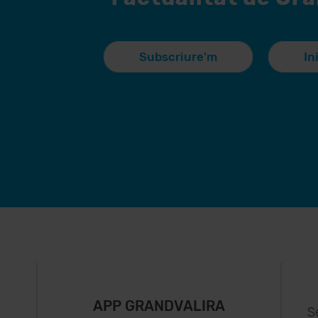
Subscriure'm
In
APP GRANDVALIRA
S