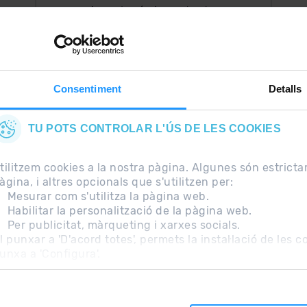
Ara, el més important a
uguis
la teva butxaca.
Consentiment
Detalls
TU POTS CONTROLAR L'ÚS DE LES COOKIES
tilitzem cookies a la nostra pàgina. Algunes són estrict
àgina, i altres opcionals que s'utilitzen per:
Mesurar com s'utilitza la pàgina web.
Habilitar la personalització de la pàgina web.
Per publicitat, màrqueting i xarxes socials.
freqüents
Nota Legal
Informació addicional RGPD
l punxar a 'D'acord totes', permets la instal·lació de les 
unxa a 'Configura'.