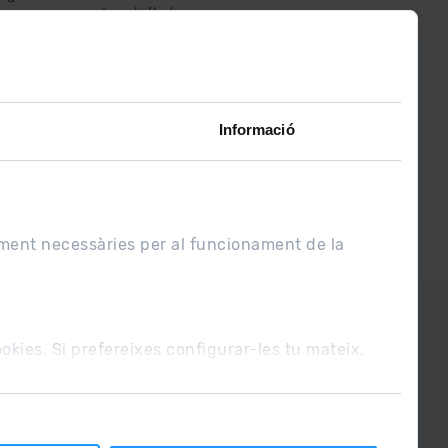
assabenta’t de
lo últim el primer :)
Informació
ament necessàries per al funcionament de la
UE
Condicions de venda
cookies. Si prefereixes configurar-les tu mateix,