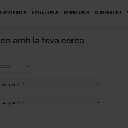
TIVITATS ESTIU
HOTEL + ESQUI
FORFET ESQUI
CURSOS ESQUI
xen amb la teva cerca