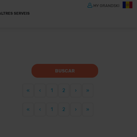
MY GRANDSKI
ALTRES SERVEIS
BUSCAR
«
‹
1
2
›
»
«
‹
1
2
›
»