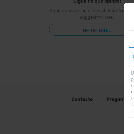
Digue’ns què opines!
Aquest espai és teu. Pensat perquè ens p
suggerir millores.
HE DE DIR...
U
p
Contacte
Preguntes 
A
p