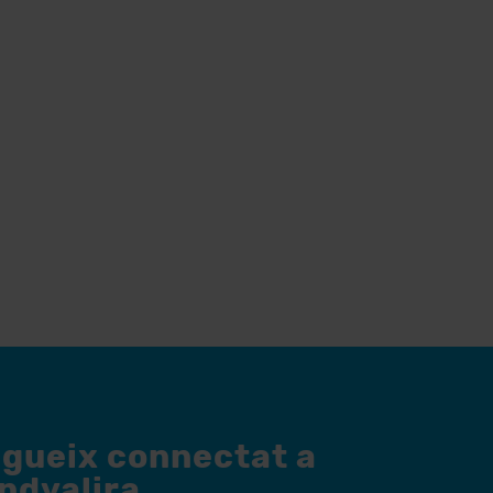
egueix connectat a
andvalira