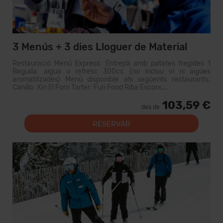
3 Menús + 3 dies Lloguer de Material
Restauració Menú Express: Entrepà amb patates fregides 1
Beguda: aigua o refresc 300cc (no inclou vi ni aigües
aromatitzades) Menú disponible als següents restaurants:
Canillo: Xiri El Forn Tarter: Fun Food Riba Escorx...
103,59 €
des de
RESERVAR