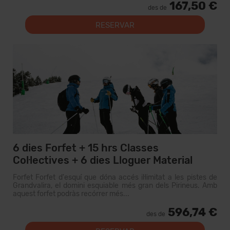
167,50 €
des de
RESERVAR
6 dies Forfet + 15 hrs Classes
Col·lectives + 6 dies Lloguer Material
Forfet Forfet d'esquí que dóna accés il·limitat a les pistes de
Grandvalira, el domini esquiable més gran dels Pirineus. Amb
aquest forfet podràs recórrer més...
596,74 €
des de