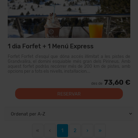
1 dia Forfet + 1 Menú Express
Forfet Forfet d'esquí que dóna accés il·limitat a les pistes de
Grandvalira, el domini esquiable més gran dels Pirineus. Amb
aquest forfet podràs recórrer més de 200 km de pistes, amb
opcions per a tots els nivells, instal·lacion...
73,60 €
des de
RESERVAR
«
‹
1
2
›
»