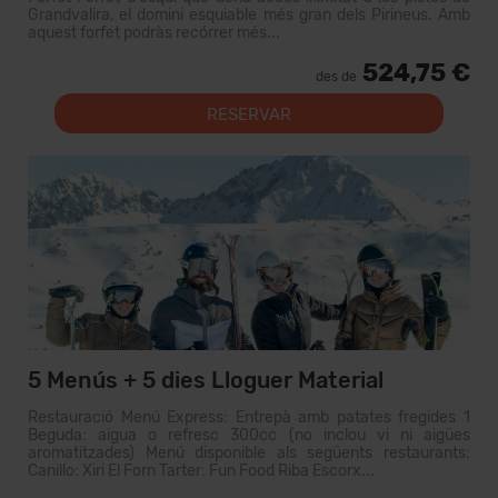
Grandvalira, el domini esquiable més gran dels Pirineus. Amb
aquest forfet podràs recórrer més...
524,75 €
des de
RESERVAR
5 Menús + 5 dies Lloguer Material
Restauració Menú Express: Entrepà amb patates fregides 1
Beguda: aigua o refresc 300cc (no inclou vi ni aigües
aromatitzades) Menú disponible als següents restaurants:
Canillo: Xiri El Forn Tarter: Fun Food Riba Escorx...