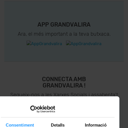
APP GRANDVALIRA
Ara, el més important a la teva butxaca.
CONNECTA AMB
GRANDVALIRA !
Segueix-nos a les Xarxes Socials i assabenta’t
de
lo últim el primer :)
Consentiment
Detalls
Informació