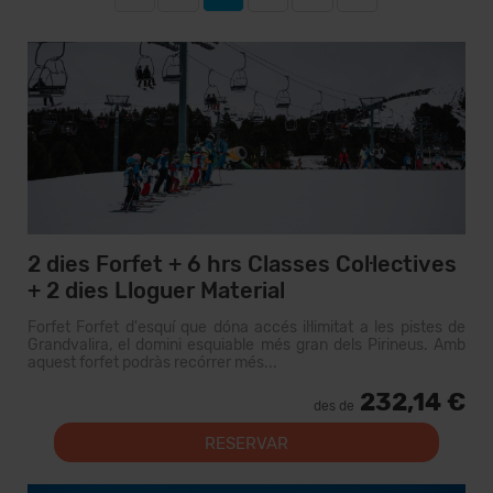
2 dies Forfet + 6 hrs Classes Col·lectives
+ 2 dies Lloguer Material
Forfet Forfet d'esquí que dóna accés il·limitat a les pistes de
Grandvalira, el domini esquiable més gran dels Pirineus. Amb
aquest forfet podràs recórrer més...
232,14 €
des de
RESERVAR