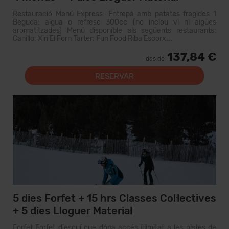
Restauració Menú Express: Entrepà amb patates fregides 1
Beguda: aigua o refresc 300cc (no inclou vi ni aigües
aromatitzades) Menú disponible als següents restaurants:
Canillo: Xiri El Forn Tarter: Fun Food Riba Escorx...
137,84 €
des de
RESERVAR
5 dies Forfet + 15 hrs Classes Col·lectives
+ 5 dies Lloguer Material
Forfet Forfet d'esquí que dóna accés il·limitat a les pistes de