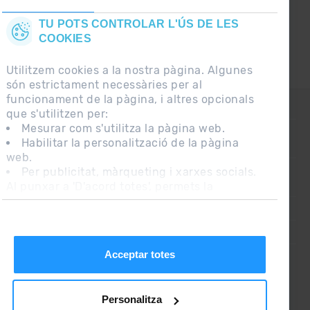
TU POTS CONTROLAR L'ÚS DE LES
COOKIES
Utilitzem cookies a la nostra pàgina. Algunes
són estrictament necessàries per al
funcionament de la pàgina, i altres opcionals
CONTACTE
que s'utilitzen per:
Mesurar com s'utilitza la pàgina web.
Habilitar la personalització de la pàgina
PREGUNTES FREQÜENTS
web.
Per publicitat, màrqueting i xarxes socials.
Al punxar a 'D'acord totes', permets la
NOTA LEGAL
instal·lació de les cookies. Si prefereixes
INFORMACIÓ ADDICIONAL RGPDUE
configurar-les tu mateix, punxa a 'Configura'.
CONDICIONS DE VENDA
Acceptar totes
Personalitza