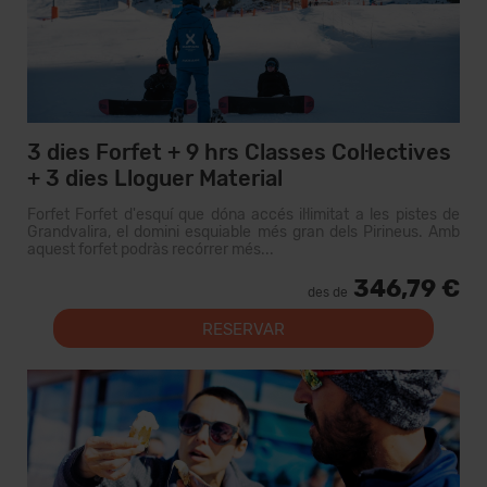
3 dies Forfet + 9 hrs Classes Col·lectives
+ 3 dies Lloguer Material
Forfet Forfet d'esquí que dóna accés il·limitat a les pistes de
Grandvalira, el domini esquiable més gran dels Pirineus. Amb
aquest forfet podràs recórrer més...
346,79 €
des de
RESERVAR