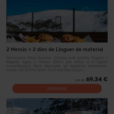
2 Menús + 2 dies de Lloguer de material
Restauració Menú Express: Entrepà amb patates fregides 1
Beguda: aigua o refresc 300cc (no inclou vi ni aigües
aromatitzades) Menú disponible als següents restaurants:
Canillo: Xiri El Forn Tarter: Fun Food Riba Escorx...
69,34 €
des de
RESERVAR