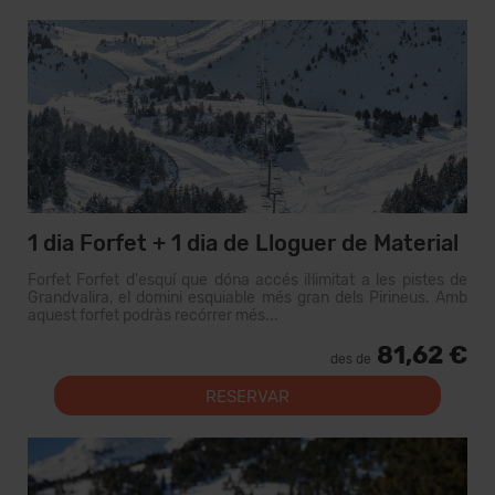
1 dia Forfet + 1 dia de Lloguer de Material
Forfet Forfet d'esquí que dóna accés il·limitat a les pistes de
Grandvalira, el domini esquiable més gran dels Pirineus. Amb
aquest forfet podràs recórrer més...
81,62 €
des de
RESERVAR