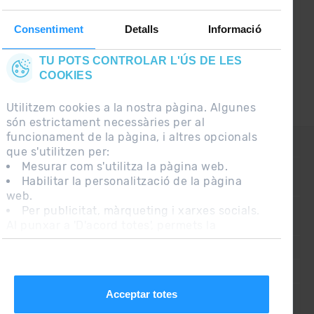
Consentiment
Detalls
Informació
TU POTS CONTROLAR L'ÚS DE LES
COOKIES
Utilitzem cookies a la nostra pàgina. Algunes
són estrictament necessàries per al
funcionament de la pàgina, i altres opcionals
CONTACTE
que s'utilitzen per:
Mesurar com s'utilitza la pàgina web.
Habilitar la personalització de la pàgina
PREGUNTES FREQÜENTS
web.
Per publicitat, màrqueting i xarxes socials.
Al punxar a 'D'acord totes', permets la
NOTA LEGAL
instal·lació de les cookies. Si prefereixes
INFORMACIÓ ADDICIONAL RGPDUE
configurar-les tu mateix, punxa a 'Configura'.
CONDICIONS DE VENDA
Acceptar totes