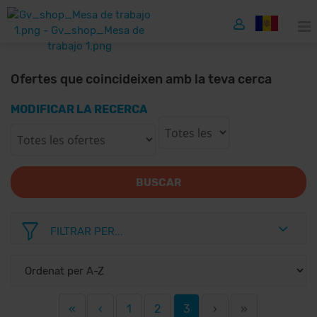
Ofertes que coincideixen amb la teva cerca
MODIFICAR LA RECERCA
BUSCAR
FILTRAR PER...
«
‹
1
2
3
›
»