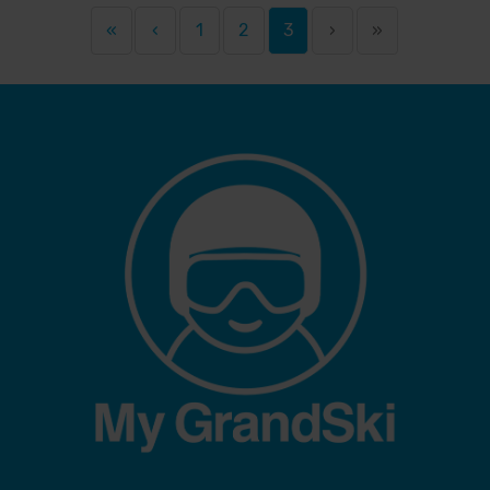
«
‹
1
2
3
›
»