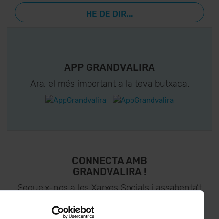
HE DE DIR...
APP GRANDVALIRA
Ara, el més important a la teva butxaca.
CONNECTA AMB
GRANDVALIRA !
Segueix-nos a les Xarxes Socials i assabenta’t
de
lo últim el primer :)