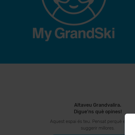
Altaveu Grandvalira.
Digue’ns què opines!
Aquest espai és teu. Pensat perquè ens p
suggerir millores.