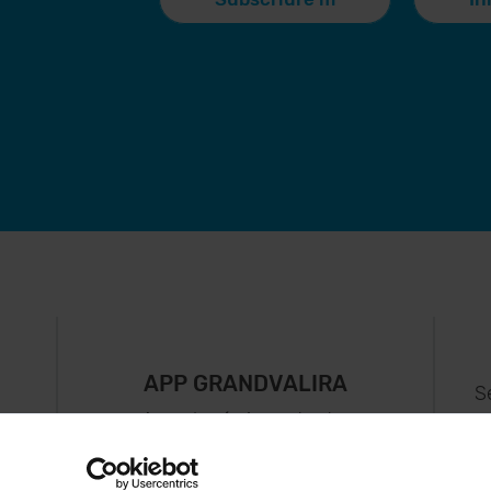
APP GRANDVALIRA
S
Ara, el més important a
uguis
la teva butxaca.