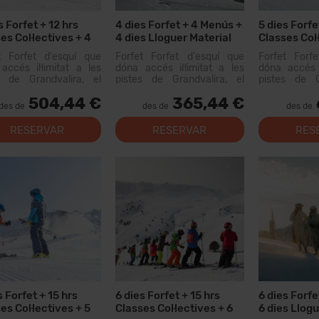
s Forfet + 12 hrs
4 dies Forfet + 4 Menús +
5 dies Forfe
es Col·lectives + 4
4 dies Lloguer Material
Classes Col·
 + 4 dies Lloguer
Menús + 5 d
t Forfet d'esquí que
Forfet Forfet d'esquí que
Forfet Forf
ial
Material
accés il·limitat a les
dóna accés il·limitat a les
dóna accés i
s de Grandvalira, el
pistes de Grandvalira, el
pistes de G
i esquiable més gran
domini esquiable més gran
domini esqu
504,44 €
365,44 €
Pirineus. Amb aquest
dels Pirineus. Amb aquest
dels Pirine
des de
des de
des de
t podràs recórrer més
forfet podràs recórrer més
forfet podrà
0 km de pistes, amb
de 200 km de pistes, amb
de 200 km d
RESERVAR
RESERVAR
RES
s per a tots els nivells,
opcions per a tots els nivells,
opcions per a 
lacion...
instal·lacion...
instal·lacion...
s Forfet + 15 hrs
6 dies Forfet + 15 hrs
6 dies Forfe
es Col·lectives + 5
Classes Col·lectives + 6
6 dies Llogu