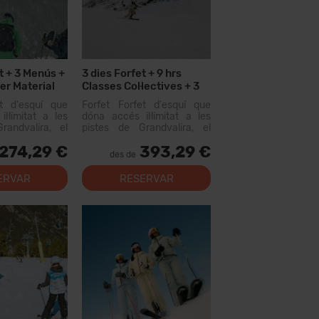
t + 3 Menús +
3 dies Forfet + 9 hrs
er Material
Classes Col·lectives + 3
Menus + 3 dies Lloguer
et d'esquí que
Forfet Forfet d'esquí que
Material
l·limitat a les
dóna accés il·limitat a les
randvalira, el
pistes de Grandvalira, el
iable més gran
domini esquiable més gran
274,29 €
393,29 €
us. Amb aquest
dels Pirineus. Amb aquest
des de
s recórrer més
forfet podràs recórrer més
e pistes, amb
de 200 km de pistes, amb
ERVAR
RESERVAR
tots els nivells,
opcions per a tots els nivells,
instal·lacion...