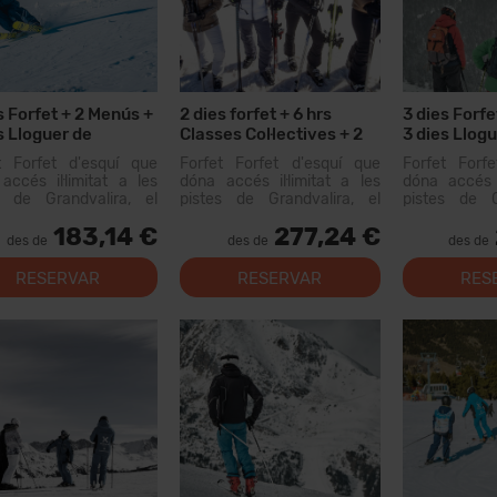
s Forfet + 2 Menús +
2 dies forfet + 6 hrs
3 dies Forfe
s Lloguer de
Classes Col·lectives + 2
3 dies Llogu
ial
Menús + 2 dies Lloguer
t Forfet d'esquí que
Forfet Forfet d'esquí que
Forfet Forf
Material
accés il·limitat a les
dóna accés il·limitat a les
dóna accés i
s de Grandvalira, el
pistes de Grandvalira, el
pistes de G
i esquiable més gran
domini esquiable més gran
domini esqu
183,14 €
277,24 €
Pirineus. Amb aquest
dels Pirineus. Amb aquest
dels Pirine
des de
des de
des de
t podràs recórrer més
forfet podràs recórrer més
forfet podrà
0 km de pistes, amb
de 200 km de pistes, amb
de 200 km d
RESERVAR
RESERVAR
RES
s per a tots els nivells,
opcions per a tots els nivells,
opcions per a 
lacion...
instal·lacion...
instal·lacion...