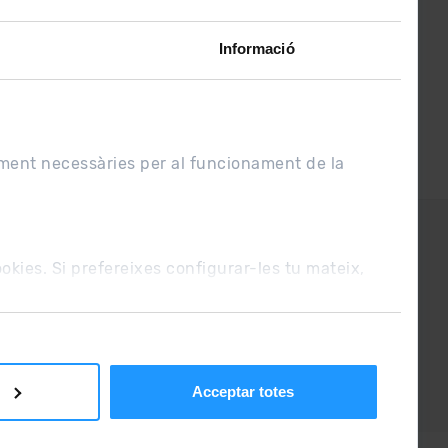
Informació
ament necessàries per al funcionament de la
UE
Condicions de venda
cookies. Si prefereixes configurar-les tu mateix,
Acceptar totes