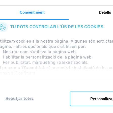
Consentiment
Detalls
TU POTS CONTROLAR L'ÚS DE LES COOKIES
tilitzem cookies a la nostra pàgina. Algunes són estrict
àgina, i altres opcionals que s'utilitzen per:
Mesurar com s'utilitza la pàgina web.
Habilitar la personalització de la pàgina web.
Per publicitat, màrqueting i xarxes socials.
freqüents
Nota Legal
Informació addicional RGPD
l punxar a 'D'acord totes', permets la instal·lació de les 
unxa a 'Configura'.
Rebutjar totes
Personalitza