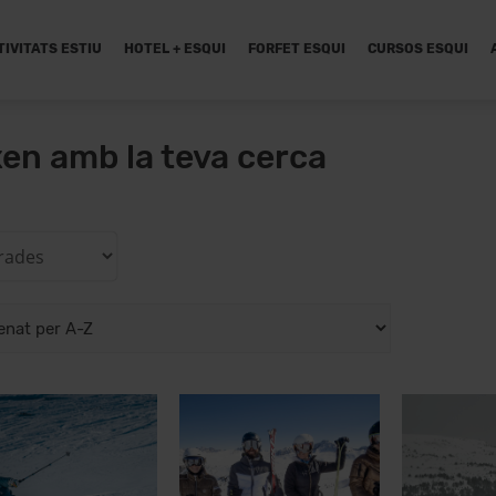
TIVITATS ESTIU
HOTEL + ESQUI
FORFET ESQUI
CURSOS ESQUI
xen amb la teva cerca