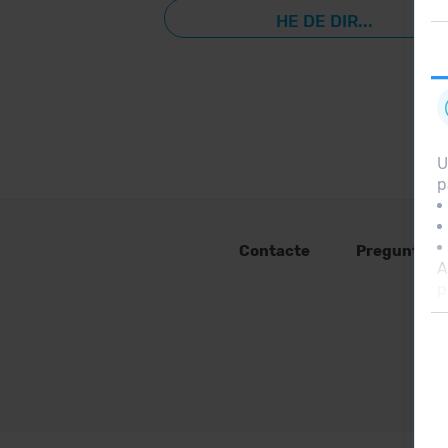
HE DE DIR...
U
p
Contacte
Preguntes 
A
p