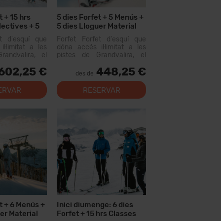
t + 15 hrs
5 dies Forfet + 5 Menús +
lectives + 5
5 dies Lloguer Material
ies Lloguer
et d'esquí que
Forfet Forfet d'esquí que
l·limitat a les
dóna accés il·limitat a les
randvalira, el
pistes de Grandvalira, el
iable més gran
domini esquiable més gran
602,25 €
448,25 €
us. Amb aquest
dels Pirineus. Amb aquest
des de
s recórrer més
forfet podràs recórrer més
e pistes, amb
de 200 km de pistes, amb
ERVAR
RESERVAR
tots els nivells,
opcions per a tots els nivells,
instal·lacion...
t + 6 Menús +
Inici diumenge: 6 dies
er Material
Forfet + 15 hrs Classes