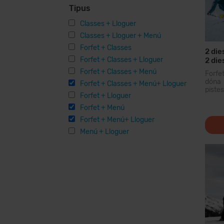
Tipus
Classes + Lloguer
Classes + Lloguer + Menú
Forfet + Classes
2 die
Forfet + Classes + Lloguer
2 die
Mater
Forfet + Classes + Menú
Forfe
dóna 
Forfet + Classes + Menú+ Lloguer
piste
Forfet + Lloguer
domin
dels 
Forfet + Menú
forfe
Forfet + Menú+ Lloguer
de 20
opcion
Menú + Lloguer
instal·