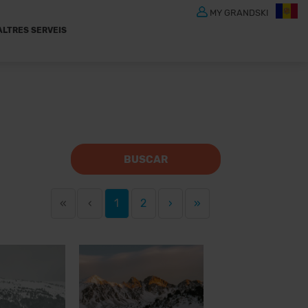
MY GRANDSKI
ALTRES SERVEIS
BUSCAR
«
‹
1
2
›
»