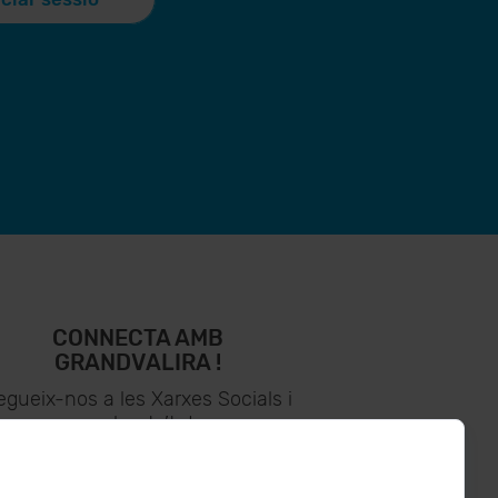
CONNECTA AMB
GRANDVALIRA !
egueix-nos a les Xarxes Socials i
assabenta’t de
lo últim el primer :)