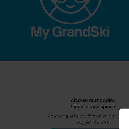
Altaveu Grandvalira.
Digue’ns què opines!
Aquest espai és teu. Pensat perquè ens p
suggerir millores.