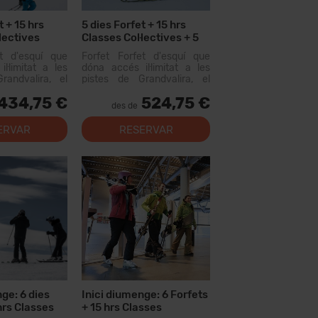
t + 15 hrs
5 dies Forfet + 15 hrs
lectives
Classes Col·lectives + 5
dies Lloguer Material
et d'esquí que
Forfet Forfet d'esquí que
l·limitat a les
dóna accés il·limitat a les
randvalira, el
pistes de Grandvalira, el
iable més gran
domini esquiable més gran
434,75 €
524,75 €
us. Amb aquest
dels Pirineus. Amb aquest
des de
 recórrer més...
forfet podràs recórrer més...
ERVAR
RESERVAR
ge: 6 dies
Inici diumenge: 6 Forfets
hrs Classes
+ 15 hrs Classes