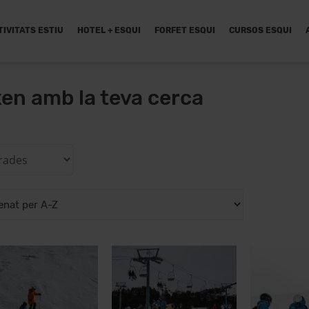
TIVITATS ESTIU
HOTEL + ESQUI
FORFET ESQUI
CURSOS ESQUI
xen amb la teva cerca