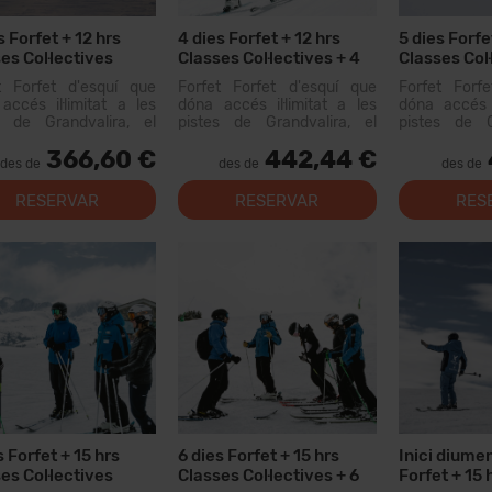
s Forfet + 12 hrs
4 dies Forfet + 12 hrs
5 dies Forfe
es Col·lectives
Classes Col·lectives + 4
Classes Col·
dies Lloguer Material
t Forfet d'esquí que
Forfet Forfet d'esquí que
Forfet Forf
accés il·limitat a les
dóna accés il·limitat a les
dóna accés i
s de Grandvalira, el
pistes de Grandvalira, el
pistes de G
i esquiable més gran
domini esquiable més gran
domini esqu
366,60 €
442,44 €
Pirineus. Amb aquest
dels Pirineus. Amb aquest
dels Pirine
des de
des de
des de
 podràs recórrer més...
forfet podràs recórrer més...
forfet podràs
RESERVAR
RESERVAR
RES
s Forfet + 15 hrs
6 dies Forfet + 15 hrs
Inici diumen
es Col·lectives
Classes Col·lectives + 6
Forfet + 15 