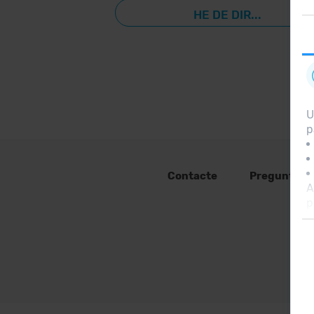
HE DE DIR...
U
p
Contacte
Preguntes 
A
p