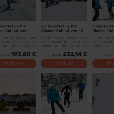
s Forfet + 6 hrs
2 dies Forfet + 6 hrs
3 dies Forfe
es Col·lectives
Classes Col·lectives + 2
Classes Col·
dies Lloguer Material
t Forfet d'esquí que
Forfet Forfet d'esquí que
Forfet Forf
accés il·limitat a les
dóna accés il·limitat a les
dóna accés i
s de Grandvalira, el
pistes de Grandvalira, el
pistes de G
i esquiable més gran
domini esquiable més gran
domini esqu
193,80 €
232,14 €
Pirineus. Amb aquest
dels Pirineus. Amb aquest
dels Pirine
des de
des de
des de
 podràs recórrer més...
forfet podràs recórrer més...
forfet podràs
RESERVAR
RESERVAR
RES