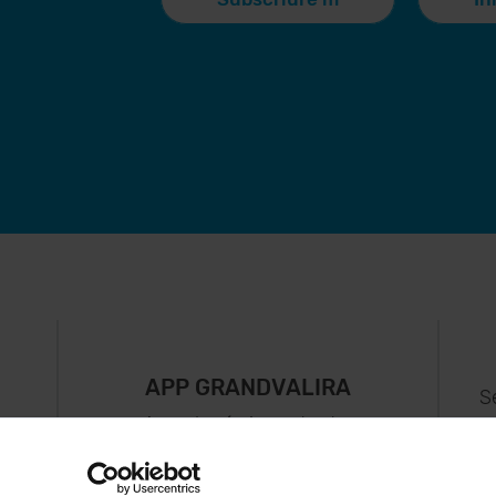
APP GRANDVALIRA
S
Ara, el més important a
uguis
la teva butxaca.