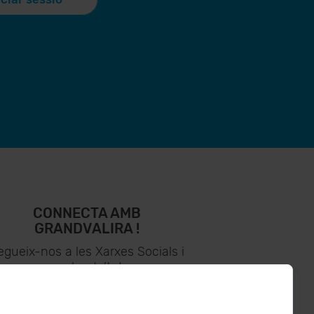
CONNECTA AMB
GRANDVALIRA !
egueix-nos a les Xarxes Socials i
assabenta’t de
lo últim el primer :)