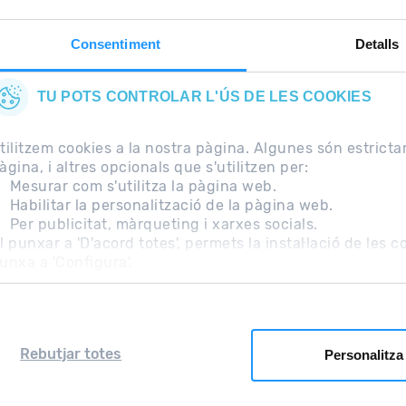
Consentiment
Detalls
TU POTS CONTROLAR L'ÚS DE LES COOKIES
tilitzem cookies a la nostra pàgina. Algunes són estrict
àgina, i altres opcionals que s'utilitzen per:
Mesurar com s'utilitza la pàgina web.
Habilitar la personalització de la pàgina web.
Per publicitat, màrqueting i xarxes socials.
freqüents
Nota Legal
Informació addicional RGPD
l punxar a 'D'acord totes', permets la instal·lació de les 
unxa a 'Configura'.
Rebutjar totes
Personalitza