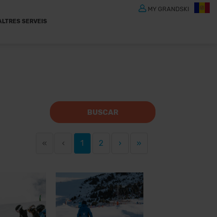
MY GRANDSKI
ALTRES SERVEIS
BUSCAR
«
‹
1
2
›
»