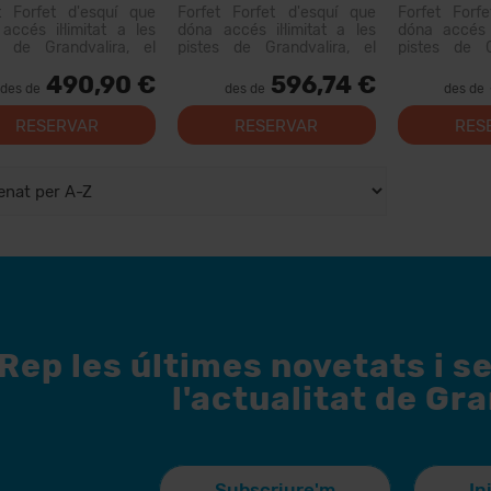
dies Lloguer Material
Col·lectives
t Forfet d'esquí que
Forfet Forfet d'esquí que
Forfet Forf
Lloguer Mat
accés il·limitat a les
dóna accés il·limitat a les
dóna accés i
s de Grandvalira, el
pistes de Grandvalira, el
pistes de G
i esquiable més gran
domini esquiable més gran
domini esqu
490,90 €
596,74 €
Pirineus. Amb aquest
dels Pirineus. Amb aquest
dels Pirine
des de
des de
des de
 podràs recórrer més...
forfet podràs recórrer més...
forfet podràs
RESERVAR
RESERVAR
RES
Rep les últimes novetats i s
l'actualitat de Gr
Subscriure'm
In