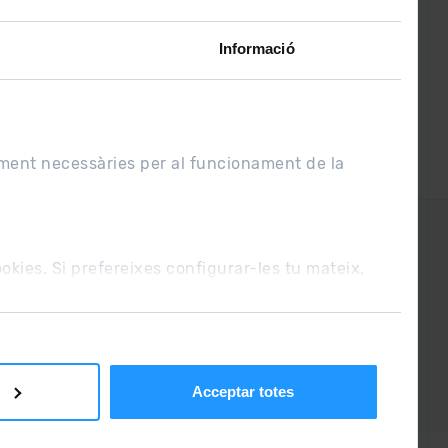
Informació
ament necessàries per al funcionament de la
UE
Condicions de venda
cookies. Si prefereixes configurar-les tu mateix,
Acceptar totes