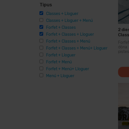
Tipus
Classes + Lloguer
Classes + Lloguer + Menú
Forfet + Classes
2 die
Forfet + Classes + Lloguer
Class
Forfet + Classes + Menú
Forfe
dóna 
Forfet + Classes + Menú+ Lloguer
piste
Forfet + Lloguer
domin
dels 
Forfet + Menú
forfet
Forfet + Menú+ Lloguer
Menú + Lloguer