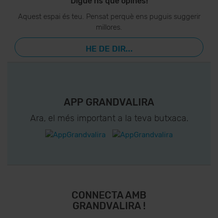
Digue’ns què opines!
Aquest espai és teu. Pensat perquè ens puguis suggerir
millores.
HE DE DIR...
APP GRANDVALIRA
Ara, el més important a la teva butxaca.
CONNECTA AMB
GRANDVALIRA !