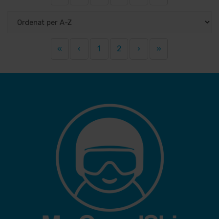
«
‹
1
2
›
»