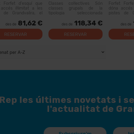
Material
t Forfet d'esquí que
Classes col·lectives Són
Forfet Forf
accés il·limitat a les
classes grupals de la
dóna accés i
s de Grandvalira, el
tipologia seleccionada
pistes de G
i esquiable més gran
d'esquí o snow, que es
domini esqu
81,62 €
118,34 €
Pirineus. Amb aquest
realitzen amb altres
dels Pirine
des de
des de
des de
 podràs recórrer més...
persones que tenen un
forfet podràs
nivell similar. El primer di...
RESERVAR
RESERVAR
RES
Rep les últimes novetats i s
l'actualitat de Gr
Subscriure'm
In