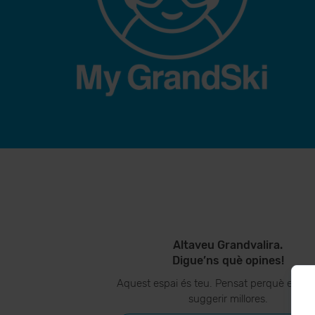
Altaveu Grandvalira.
Digue’ns què opines!
Aquest espai és teu. Pensat perquè ens p
suggerir millores.