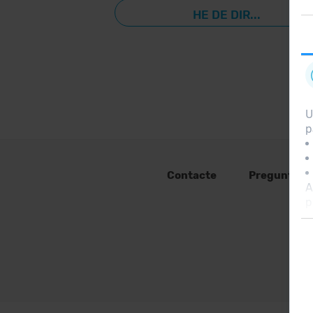
HE DE DIR...
U
p
Contacte
Preguntes 
A
p