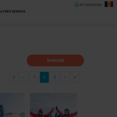
MY GRANDSKI
ALTRES SERVEIS
BUSCAR
«
‹
1
2
3
›
»