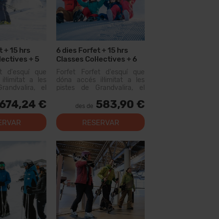
t + 15 hrs
6 dies Forfet + 15 hrs
lectives + 5
Classes Col·lectives + 6
ías Lloguer
Menús
et d'esquí que
Forfet Forfet d'esquí que
l·limitat a les
dóna accés il·limitat a les
randvalira, el
pistes de Grandvalira, el
iable més gran
domini esquiable més gran
674,24 €
583,90 €
us. Amb aquest
dels Pirineus. Amb aquest
des de
s recórrer més
forfet podràs recórrer més
e pistes, amb
de 200 km de pistes, amb
ERVAR
RESERVAR
tots els nivells,
opcions per a tots els nivells,
instal·lacion...