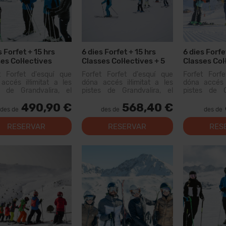
s Forfet + 15 hrs
6 dies Forfet + 15 hrs
6 dies Forfe
es Col·lectives
Classes Col·lectives + 5
Classes Col·
Menús
Menús + 6 d
t Forfet d'esquí que
Forfet Forfet d'esquí que
Forfet Forf
Material
accés il·limitat a les
dóna accés il·limitat a les
dóna accés i
s de Grandvalira, el
pistes de Grandvalira, el
pistes de G
i esquiable més gran
domini esquiable més gran
domini esqu
490,90 €
568,40 €
Pirineus. Amb aquest
dels Pirineus. Amb aquest
dels Pirine
des de
des de
des de
 podràs recórrer més...
forfet podràs recórrer més
forfet podrà
de 200 km de pistes, amb
de 200 km d
RESERVAR
RESERVAR
RES
opcions per a tots els nivells,
opcions per a 
instal·lacion...
instal·lacion...