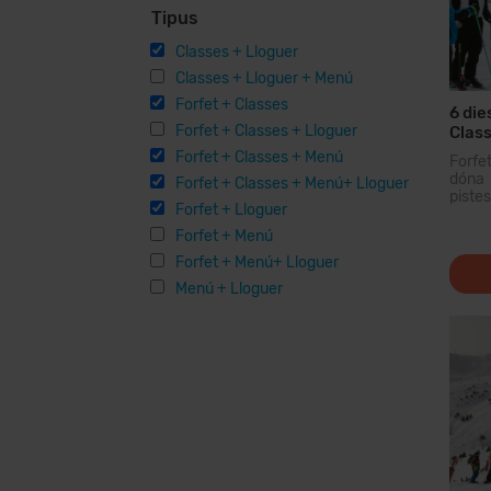
Tipus
Classes + Lloguer
Classes + Lloguer + Menú
Forfet + Classes
6 die
Forfet + Classes + Lloguer
Class
Forfet + Classes + Menú
Forfe
dóna 
Forfet + Classes + Menú+ Lloguer
piste
Forfet + Lloguer
domin
dels 
Forfet + Menú
forfet
Forfet + Menú+ Lloguer
Menú + Lloguer