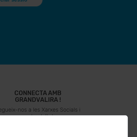
CONNECTA AMB
GRANDVALIRA !
egueix-nos a les Xarxes Socials i
assabenta’t de
lo últim el primer :)