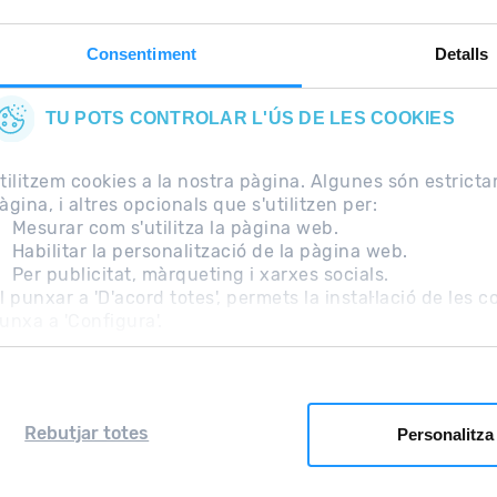
Consentiment
Detalls
TU POTS CONTROLAR L'ÚS DE LES COOKIES
tilitzem cookies a la nostra pàgina. Algunes són estrict
àgina, i altres opcionals que s'utilitzen per:
Mesurar com s'utilitza la pàgina web.
Habilitar la personalització de la pàgina web.
Per publicitat, màrqueting i xarxes socials.
freqüents
Nota Legal
Informació addicional RGPD
l punxar a 'D'acord totes', permets la instal·lació de les 
unxa a 'Configura'.
Rebutjar totes
Personalitza