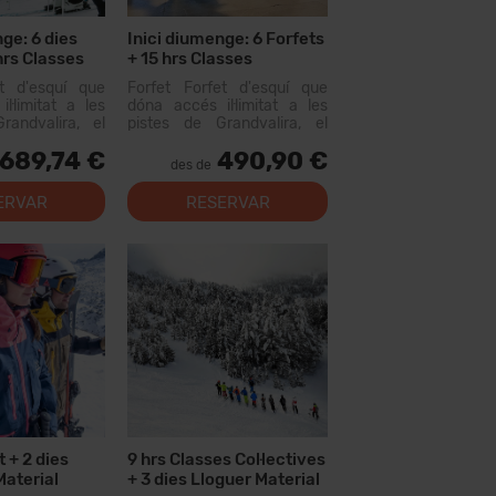
ge: 6 dies
Inici diumenge: 6 Forfets
hrs Classes
+ 15 hrs Classes
 + 6 Menús + 6
Col·lectives
et d'esquí que
Forfet Forfet d'esquí que
r Material
l·limitat a les
dóna accés il·limitat a les
randvalira, el
pistes de Grandvalira, el
iable més gran
domini esquiable més gran
689,74 €
490,90 €
us. Amb aquest
dels Pirineus. Amb aquest
des de
s recórrer més
forfet podràs recórrer més...
e pistes, amb
ERVAR
RESERVAR
tots els nivells,
t + 2 dies
9 hrs Classes Col·lectives
Material
+ 3 dies Lloguer Material