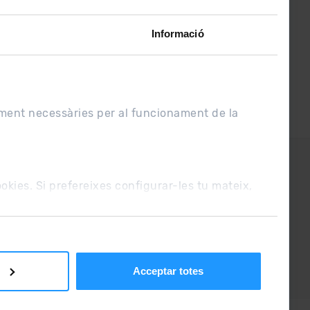
Informació
ament necessàries per al funcionament de la
UE
Condicions de venda
cookies. Si prefereixes configurar-les tu mateix,
Acceptar totes