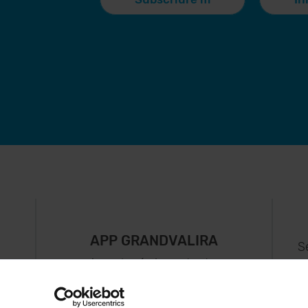
APP GRANDVALIRA
S
Ara, el més important a
uguis
la teva butxaca.