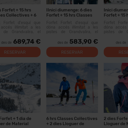
s Forfet + 15 hrs
IInici diumenge: 6 dies
Inici diumen
es Col·lectives + 6
Forfet + 15 hrs Classes
Forfet + 15 
 + 6 dies Lloguer
Col·lectives + 6 Menús
Col·lectives
t Forfet d'esquí que
Forfet Forfet d'esquí que
Forfet Forf
ial
dies Llogue
accés il·limitat a les
dóna accés il·limitat a les
dóna accés i
s de Grandvalira, el
pistes de Grandvalira, el
pistes de G
i esquiable més gran
domini esquiable més gran
domini esqu
689,74 €
583,90 €
Pirineus. Amb aquest
dels Pirineus. Amb aquest
dels Pirine
des de
des de
des de
t podràs recórrer més
forfet podràs recórrer més
forfet podrà
0 km de pistes, amb
de 200 km de pistes, amb
de 200 km d
RESERVAR
RESERVAR
RES
s per a tots els nivells,
opcions per a tots els nivells,
opcions per a 
lacion...
instal·lacion...
instal·lacion...
 Forfet + 1 dia de
6 hrs Classes Col·lectives
2 dies Forfe
er de Material
+ 2 dies Lloguer de
Lloguer de 