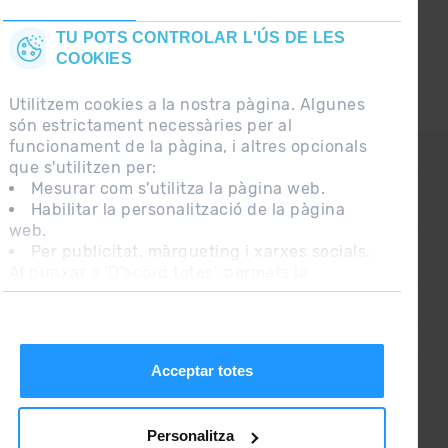
TU POTS CONTROLAR L'ÚS DE LES
COOKIES
Utilitzem cookies a la nostra pàgina. Algunes
són estrictament necessàries per al
funcionament de la pàgina, i altres opcionals
CONTACTE
que s'utilitzen per:
Mesurar com s'utilitza la pàgina web.
Habilitar la personalització de la pàgina
PREGUNTES FREQÜENTS
web.
Per publicitat, màrqueting i xarxes socials.
Al punxar a 'D'acord totes', permets la
NOTA LEGAL
instal·lació de les cookies. Si prefereixes
INFORMACIÓ ADDICIONAL RGPDUE
configurar-les tu mateix, punxa a 'Configura'.
CONDICIONS DE VENDA
Acceptar totes
Personalitza