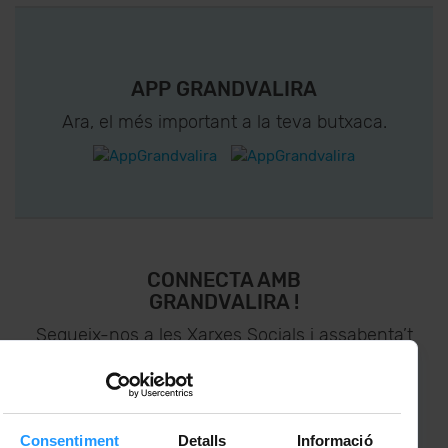
APP GRANDVALIRA
Ara, el més important a la teva butxaca.
CONNECTA AMB
GRANDVALIRA !
Segueix-nos a les Xarxes Socials i assabenta’t
de
lo últim el primer :)
Consentiment
Detalls
Informació