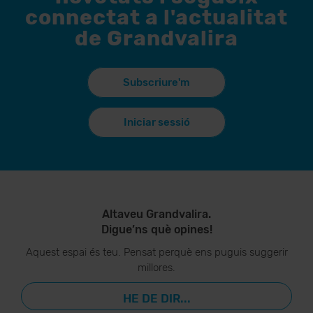
connectat a l'actualitat
de Grandvalira
Subscriure'm
Iniciar sessió
Altaveu Grandvalira.
Digue’ns què opines!
Aquest espai és teu. Pensat perquè ens puguis suggerir
millores.
HE DE DIR...