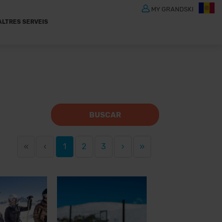
MY GRANDSKI
ALTRES SERVEIS
BUSCAR
«
‹
1
2
3
›
»