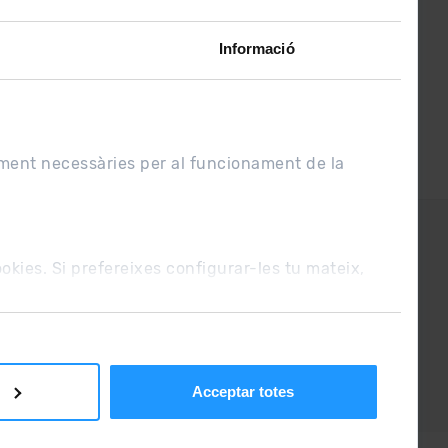
Informació
ament necessàries per al funcionament de la
UE
Condicions de venda
cookies. Si prefereixes configurar-les tu mateix,
Acceptar totes