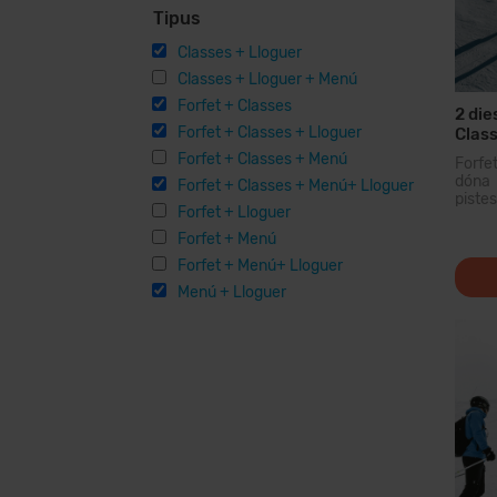
Tipus
Classes + Lloguer
Classes + Lloguer + Menú
Forfet + Classes
2 die
Forfet + Classes + Lloguer
Class
Forfet + Classes + Menú
Forfe
dóna 
Forfet + Classes + Menú+ Lloguer
piste
Forfet + Lloguer
domin
dels 
Forfet + Menú
forfet
Forfet + Menú+ Lloguer
Menú + Lloguer