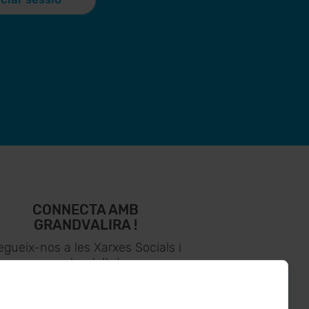
CONNECTA AMB
GRANDVALIRA !
egueix-nos a les Xarxes Socials i
assabenta’t de
lo últim el primer :)