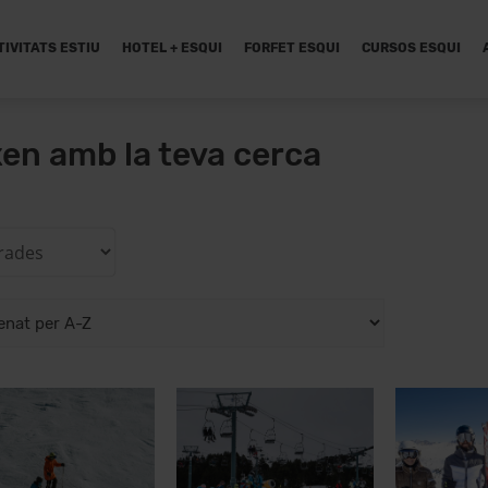
TIVITATS ESTIU
HOTEL + ESQUI
FORFET ESQUI
CURSOS ESQUI
xen amb la teva cerca