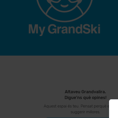
Altaveu Grandvalira.
Digue’ns què opines!
Aquest espai és teu. Pensat perquè ens p
suggerir millores.