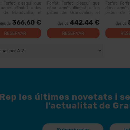
dies Lloguer Material
Menús + 4 d
t Forfet d'esquí que
Forfet Forfet d'esquí que
Forfet Forf
Material
accés il·limitat a les
dóna accés il·limitat a les
dóna accés i
s de Grandvalira, el
pistes de Grandvalira, el
pistes de G
i esquiable més gran
domini esquiable més gran
domini esqu
366,60 €
442,44 €
Pirineus. Amb aquest
dels Pirineus. Amb aquest
dels Pirine
des de
des de
des de
 podràs recórrer més...
forfet podràs recórrer més...
forfet podrà
de 200 km d
RESERVAR
RESERVAR
RES
opcions per a 
instal·lacion...
Rep les últimes novetats i s
l'actualitat de Gr
Subscriure'm
In