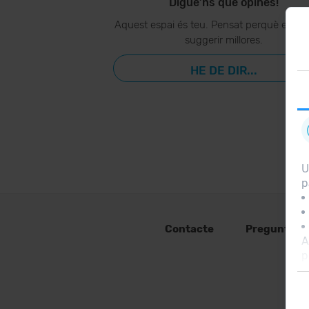
Digue’ns què opines!
Aquest espai és teu. Pensat perquè ens p
suggerir millores.
HE DE DIR...
U
p
Contacte
Preguntes 
A
p