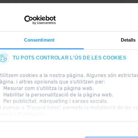
Ara, el més important a
uguis
la teva butxaca.
Consentiment
Detalls
TU POTS CONTROLAR L'ÚS DE LES COOKIES
tilitzem cookies a la nostra pàgina. Algunes són estrict
àgina, i altres opcionals que s'utilitzen per:
Mesurar com s'utilitza la pàgina web.
Habilitar la personalització de la pàgina web.
Per publicitat, màrqueting i xarxes socials.
freqüents
Nota Legal
Informació addicional RGPD
l punxar a 'D'acord totes', permets la instal·lació de les 
unxa a 'Configura'.