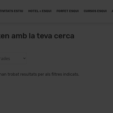
TIVITATS ESTIU
HOTEL + ESQUI
FORFET ESQUI
CURSOS ESQUI
xen amb la teva cerca
han trobat resultats per als filtres indicats.