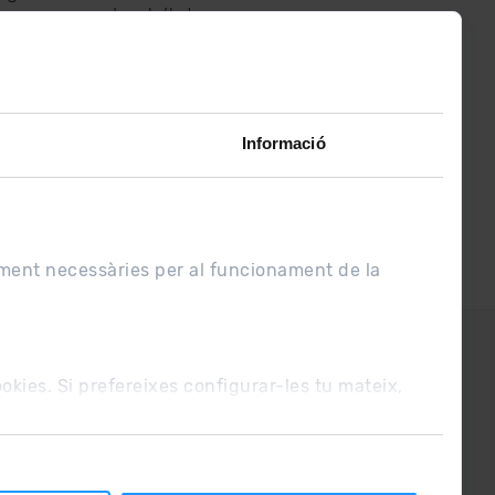
assabenta’t de
lo últim el primer :)
Informació
ament necessàries per al funcionament de la
UE
Condicions de venda
cookies. Si prefereixes configurar-les tu mateix,