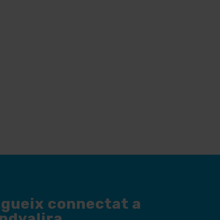
egueix connectat a
andvalira