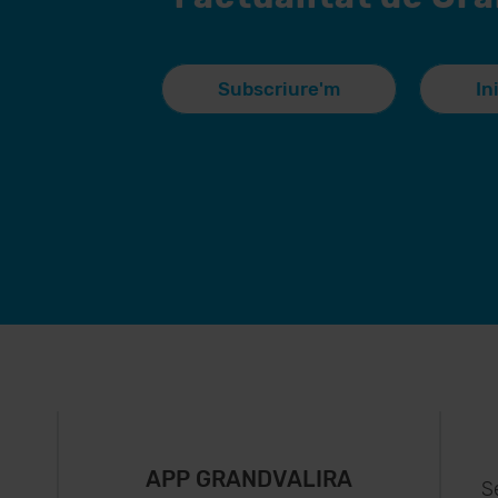
Subscriure'm
In
APP GRANDVALIRA
S