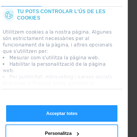
TU POTS CONTROLAR L'ÚS DE LES
COOKIES
Utilitzem cookies a la nostra pàgina. Algunes
són estrictament necessàries per al
funcionament de la pàgina, i altres opcionals
CONTACTE
que s'utilitzen per:
Mesurar com s'utilitza la pàgina web.
Habilitar la personalització de la pàgina
PREGUNTES FREQÜENTS
web.
Per publicitat, màrqueting i xarxes socials.
Al punxar a 'D'acord totes', permets la
NOTA LEGAL
instal·lació de les cookies. Si prefereixes
INFORMACIÓ ADDICIONAL RGPDUE
configurar-les tu mateix, punxa a 'Configura'.
CONDICIONS DE VENDA
Acceptar totes
Personalitza