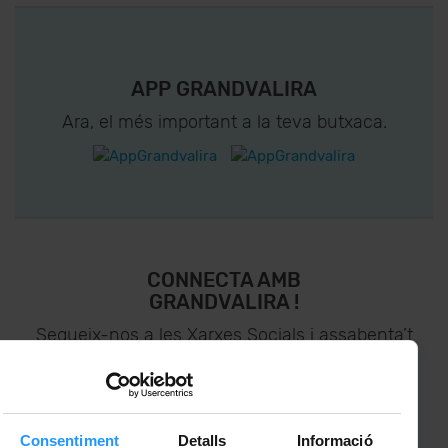
APP GRANDVALIRA
Ara, el més important a la teva butxaca.
CONNECTA AMB
GRANDVALIRA !
Segueix-nos a les Xarxes Socials i assabenta’t
de
lo últim el primer :)
Consentiment
Detalls
Informació