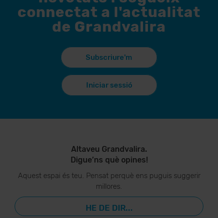
connectat a l'actualitat
de Grandvalira
Subscriure'm
Iniciar sessió
Altaveu Grandvalira.
Digue’ns què opines!
Aquest espai és teu. Pensat perquè ens puguis suggerir
millores.
HE DE DIR...