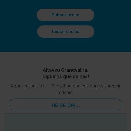
Subscriure'm
Iniciar sessió
Altaveu Grandvalira.
Digue’ns què opines!
Aquest espai és teu. Pensat perquè ens puguis suggerir
millores.
HE DE DIR...