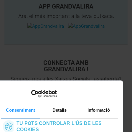
APP GRANDVALIRA
Ara, el més important a la teva butxaca.
CONNECTA AMB
GRANDVALIRA !
Segueix-nos a les Xarxes Socials i assabenta’t
de
lo últim el primer :)
Consentiment
Detalls
Informació
TU POTS CONTROLAR L'ÚS DE LES
COOKIES