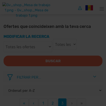
Ofertes que coincideixen amb la teva cerca
MODIFICAR LA RECERCA
BUSCAR
FILTRAR PER...
«
‹
1
2
3
›
»