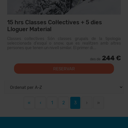
15 hrs Classes Col·lectives + 5 dies
Lloguer Material
Classes col·lectives Són classes grupals de la tipologia
seleccionada d'esquí o snow, que es realitzen amb altres
persones que tenen un nivell similar. El primer di...
244 €
des de
RESERVAR
«
‹
1
2
3
›
»