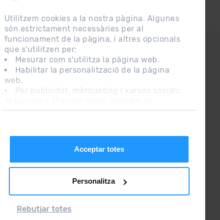
Utilitzem cookies a la nostra pàgina. Algunes
són estrictament necessàries per al
funcionament de la pàgina, i altres opcionals
CONTACTE
que s'utilitzen per:
Mesurar com s'utilitza la pàgina web.
Habilitar la personalització de la pàgina
PREGUNTES FREQÜENTS
web.
Per publicitat, màrqueting i xarxes socials.
Al punxar a 'D'acord totes', permets la
NOTA LEGAL
instal·lació de les cookies. Si prefereixes
INFORMACIÓ ADDICIONAL RGPDUE
configurar-les tu mateix, punxa a 'Configura'.
CONDICIONS DE VENDA
Acceptar totes
Personalitza
Rebutjar totes