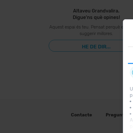
Altaveu Grandvalira.
Digue’ns què opines!
Aquest espai és teu. Pensat perquè ens p
suggerir millores.
HE DE DIR...
U
p
Contacte
Preguntes 
A
p