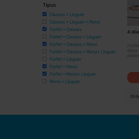
Tipus
Classes + Lloguer
Classes + Lloguer + Menú
Forfet + Classes
4 dii
Forfet + Classes + Lloguer
Forfet + Classes + Menú
Forfe
dóna 
Forfet + Classes + Menú+ Lloguer
piste
Forfet + Lloguer
domin
dels 
Forfet + Menú
forfe
Forfet + Menú+ Lloguer
de 20
opcion
Menú + Lloguer
instal·