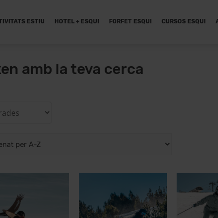
TIVITATS ESTIU
HOTEL + ESQUI
FORFET ESQUI
CURSOS ESQUI
xen amb la teva cerca