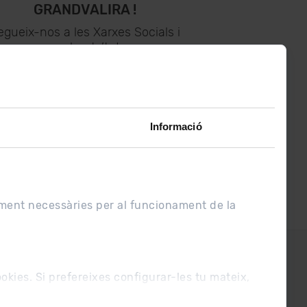
GRANDVALIRA !
egueix-nos a les Xarxes Socials i
assabenta’t de
lo últim el primer :)
Informació
ament necessàries per al funcionament de la
UE
Condicions de venda
cookies. Si prefereixes configurar-les tu mateix,