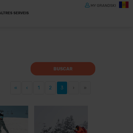
MY GRANDSKI
ALTRES SERVEIS
BUSCAR
«
‹
1
2
3
›
»