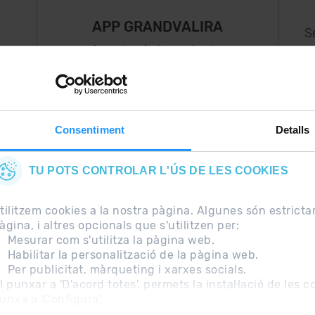
APP GRANDVALIRA
S
Ara, el més important a
uguis
la teva butxaca.
Consentiment
Detalls
TU POTS CONTROLAR L'ÚS DE LES COOKIES
tilitzem cookies a la nostra pàgina. Algunes són estrict
àgina, i altres opcionals que s'utilitzen per:
Mesurar com s'utilitza la pàgina web.
Habilitar la personalització de la pàgina web.
Per publicitat, màrqueting i xarxes socials.
freqüents
Nota Legal
Informació addicional RGPD
l punxar a 'D'acord totes', permets la instal·lació de les 
unxa a 'Configura'.