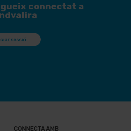
egueix connectat a
andvalira
iciar sessió
CONNECTA AMB