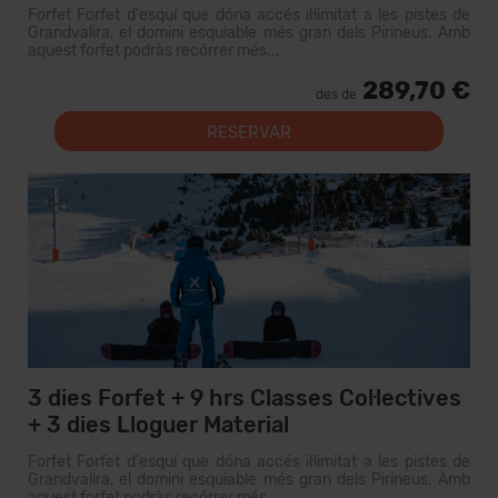
Forfet Forfet d'esquí que dóna accés il·limitat a les pistes de
Grandvalira, el domini esquiable més gran dels Pirineus. Amb
aquest forfet podràs recórrer més...
289,70 €
des de
RESERVAR
3 dies Forfet + 9 hrs Classes Col·lectives
+ 3 dies Lloguer Material
Forfet Forfet d'esquí que dóna accés il·limitat a les pistes de
Grandvalira, el domini esquiable més gran dels Pirineus. Amb
aquest forfet podràs recórrer més...