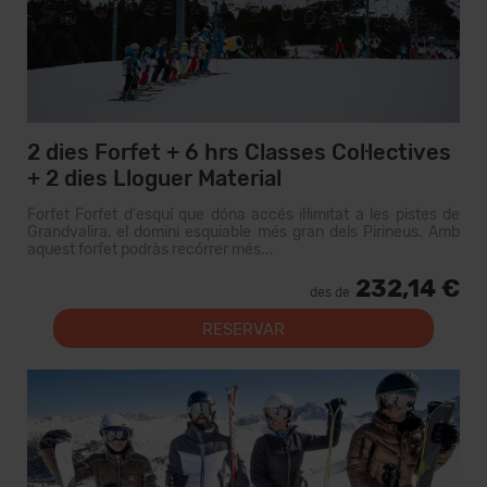
2 dies Forfet + 6 hrs Classes Col·lectives
+ 2 dies Lloguer Material
Forfet Forfet d'esquí que dóna accés il·limitat a les pistes de
Grandvalira, el domini esquiable més gran dels Pirineus. Amb
aquest forfet podràs recórrer més...
232,14 €
des de
RESERVAR