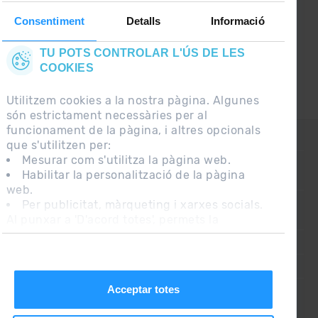
Consentiment
Detalls
Informació
TU POTS CONTROLAR L'ÚS DE LES
COOKIES
Utilitzem cookies a la nostra pàgina. Algunes
són estrictament necessàries per al
funcionament de la pàgina, i altres opcionals
CONTACTE
que s'utilitzen per:
Mesurar com s'utilitza la pàgina web.
Habilitar la personalització de la pàgina
PREGUNTES FREQÜENTS
web.
Per publicitat, màrqueting i xarxes socials.
Al punxar a 'D'acord totes', permets la
NOTA LEGAL
instal·lació de les cookies. Si prefereixes
INFORMACIÓ ADDICIONAL RGPDUE
configurar-les tu mateix, punxa a 'Configura'.
CONDICIONS DE VENDA
Acceptar totes