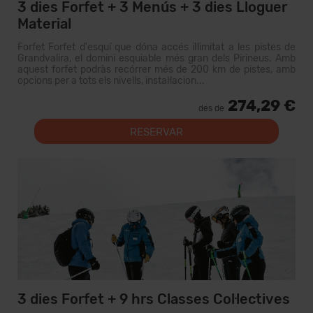
3 dies Forfet + 3 Menús + 3 dies Lloguer
Material
Forfet Forfet d'esquí que dóna accés il·limitat a les pistes de
Grandvalira, el domini esquiable més gran dels Pirineus. Amb
aquest forfet podràs recórrer més de 200 km de pistes, amb
opcions per a tots els nivells, instal·lacion...
274,29 €
des de
RESERVAR
3 dies Forfet + 9 hrs Classes Col·lectives