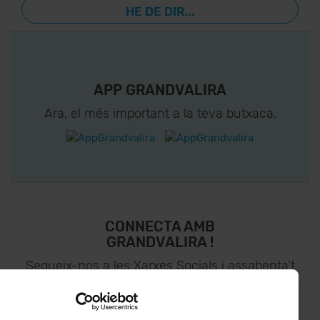
HE DE DIR...
APP GRANDVALIRA
Ara, el més important a la teva butxaca.
CONNECTA AMB
GRANDVALIRA !
Segueix-nos a les Xarxes Socials i assabenta’t
de
lo últim el primer :)