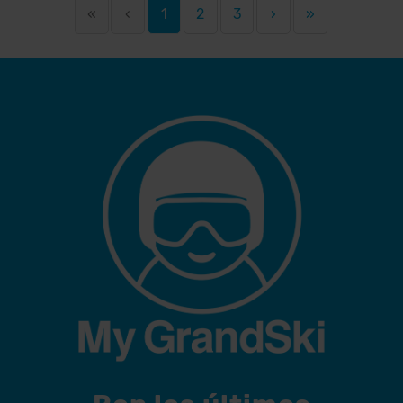
«
‹
1
2
3
›
»