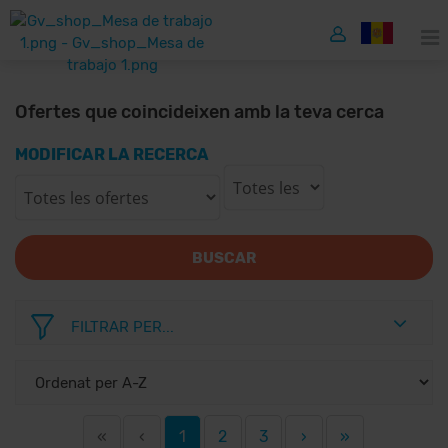
Ofertes que coincideixen amb la teva cerca
MODIFICAR LA RECERCA
BUSCAR
FILTRAR PER...
«
‹
1
2
3
›
»