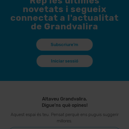
Rep les últimes
novetats i segueix
connectat a l'actualitat
de Grandvalira
Subscriure'm
Iniciar sessió
Altaveu Grandvalira.
Digue’ns què opines!
Aquest espai és teu. Pensat perquè ens puguis suggerir
millores.