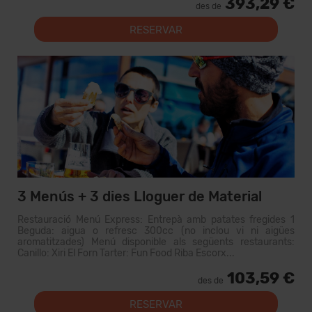
393,29 €
des de
RESERVAR
3 Menús + 3 dies Lloguer de Material
Restauració Menú Express: Entrepà amb patates fregides 1
Beguda: aigua o refresc 300cc (no inclou vi ni aigües
aromatitzades) Menú disponible als següents restaurants:
Canillo: Xiri El Forn Tarter: Fun Food Riba Escorx...
103,59 €
des de
RESERVAR