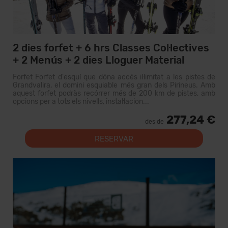
2 dies forfet + 6 hrs Classes Col·lectives
+ 2 Menús + 2 dies Lloguer Material
Forfet Forfet d'esquí que dóna accés il·limitat a les pistes de
Grandvalira, el domini esquiable més gran dels Pirineus. Amb
aquest forfet podràs recórrer més de 200 km de pistes, amb
opcions per a tots els nivells, instal·lacion...
277,24 €
des de
RESERVAR