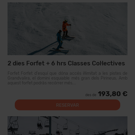
2 dies Forfet + 6 hrs Classes Col·lectives
Forfet Forfet d'esquí que dóna accés il·limitat a les pistes de
Grandvalira, el domini esquiable més gran dels Pirineus. Amb
aquest forfet podràs recórrer més...
193,80 €
des de
RESERVAR