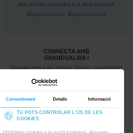
Ara, el més important a la teva butxaca.
CONNECTA AMB
GRANDVALIRA !
Segueix-nos a les Xarxes Socials i assabenta’t
de
lo últim el primer :)
Consentiment
Detalls
Informació
TU POTS CONTROLAR L'ÚS DE LES
COOKIES
Utilitzem cookies a la nostra pàgina. Algunes