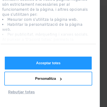
són estrictament necessàries per al
funcionament de la pàgina, i altres opcionals
CONTACTE
que s'utilitzen per:
Mesurar com s'utilitza la pàgina web.
Habilitar la personalització de la pàgina
PREGUNTES FREQÜENTS
web.
Per publicitat, màrqueting i xarxes socials.
Al punxar a 'D'acord totes', permets la
NOTA LEGAL
instal·lació de les cookies. Si prefereixes
INFORMACIÓ ADDICIONAL RGPDUE
configurar-les tu mateix, punxa a 'Configura'.
CONDICIONS DE VENDA
Acceptar totes
Personalitza
Rebutjar totes
Grandvalira