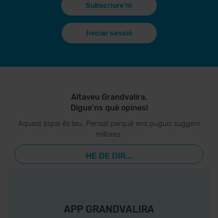
Subscriure'm
Iniciar sessió
Altaveu Grandvalira.
Digue’ns què opines!
Aquest espai és teu. Pensat perquè ens puguis suggerir
millores.
HE DE DIR...
APP GRANDVALIRA