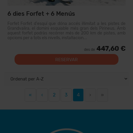
6 dies Forfet + 6 Menús
Forfet Forfet d'esquí que dóna accés il·limitat a les pistes de
Grandvalira, el domini esquiable més gran dels Pirineus. Amb
aquest forfet podràs recórrer més de 200 km de pistes, amb
opcions per a tots els nivells, instal·lacion...
447,60 €
des de
RESERVAR
«
‹
2
3
4
›
»