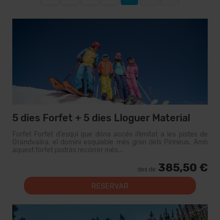
5 dies Forfet + 5 dies Lloguer Material
Forfet Forfet d'esquí que dóna accés il·limitat a les pistes de
Grandvalira, el domini esquiable més gran dels Pirineus. Amb
aquest forfet podràs recórrer més...
385,50 €
des de
RESERVAR