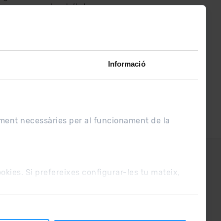
assabenta’t de
lo últim el primer :)
Informació
ament necessàries per al funcionament de la
UE
Condicions de venda
cookies. Si prefereixes configurar-les tu mateix,