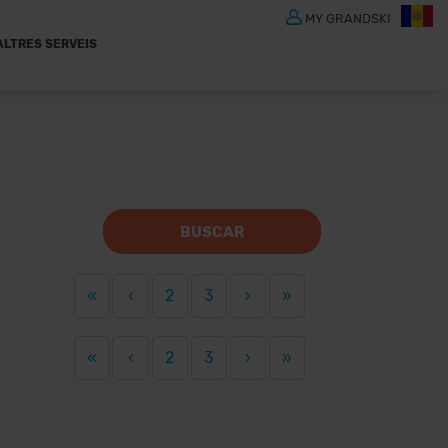
MY GRANDSKI
ALTRES SERVEIS
BUSCAR
«
‹
2
3
›
»
«
‹
2
3
›
»