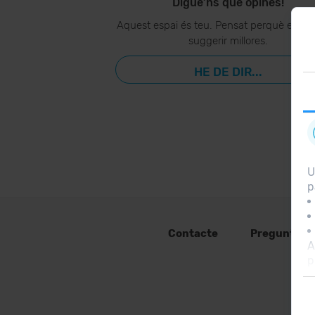
Digue’ns què opines!
Aquest espai és teu. Pensat perquè ens p
suggerir millores.
HE DE DIR...
U
p
Contacte
Preguntes 
A
p