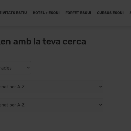
TIVITATS ESTIU
HOTEL + ESQUI
FORFET ESQUI
CURSOS ESQUI
xen amb la teva cerca