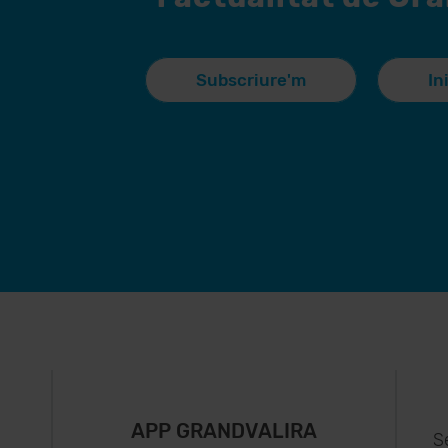
Subscriure'm
In
APP GRANDVALIRA
S