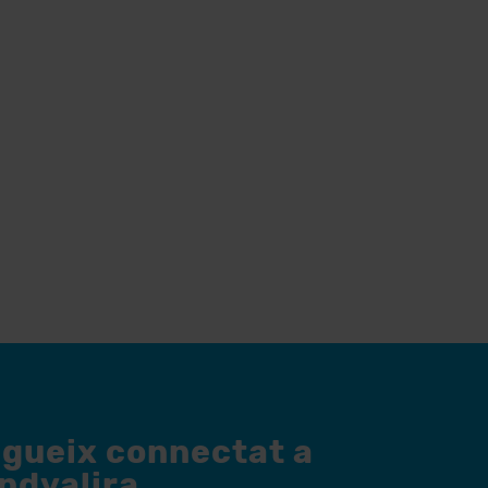
egueix connectat a
andvalira