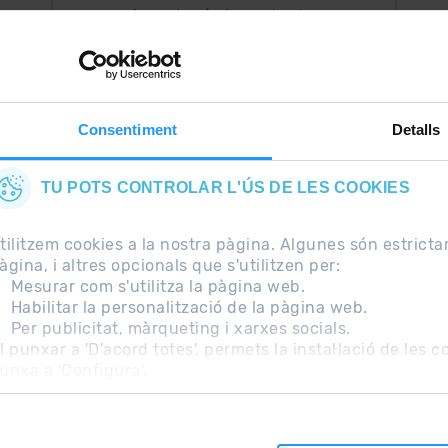
Ara, el més important a
uguis
la teva butxaca.
Consentiment
Detalls
TU POTS CONTROLAR L'ÚS DE LES COOKIES
tilitzem cookies a la nostra pàgina. Algunes són estrict
àgina, i altres opcionals que s'utilitzen per:
Mesurar com s'utilitza la pàgina web.
Habilitar la personalització de la pàgina web.
Per publicitat, màrqueting i xarxes socials.
freqüents
Nota Legal
Informació addicional RGPD
l punxar a 'D'acord totes', permets la instal·lació de les 
unxa a 'Configura'.