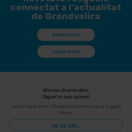
connectat a l'actualitat
de Grandvalira
Subscriure'm
Iniciar sessió
Altaveu Grandvalira.
Digue’ns què opines!
Aquest espai és teu. Pensat perquè ens puguis suggerir
millores.
HE DE DIR...