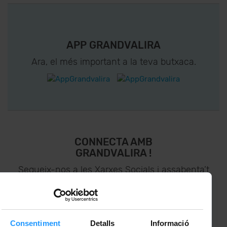
APP GRANDVALIRA
Ara, el més important a la teva butxaca.
CONNECTA AMB
GRANDVALIRA !
Segueix-nos a les Xarxes Socials i assabenta’t
de
lo últim el primer :)
Consentiment
Detalls
Informació