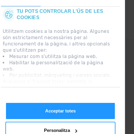
TU POTS CONTROLAR L'ÚS DE LES
COOKIES
Utilitzem cookies a la nostra pàgina. Algunes
són estrictament necessàries per al
funcionament de la pàgina, i altres opcionals
CONTACTE
que s'utilitzen per:
Mesurar com s'utilitza la pàgina web.
Habilitar la personalització de la pàgina
PREGUNTES FREQÜENTS
web.
Per publicitat, màrqueting i xarxes socials.
Al punxar a 'D'acord totes', permets la
NOTA LEGAL
instal·lació de les cookies. Si prefereixes
INFORMACIÓ ADDICIONAL RGPDUE
configurar-les tu mateix, punxa a 'Configura'.
CONDICIONS DE VENDA
Acceptar totes
Personalitza