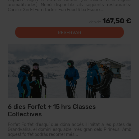
aromatitzades) Menú disponible als següents restaurants:
Canillo: Xiri El Forn Tarter: Fun Food Riba Escorx...
167,50 €
des de
RESERVAR
6 dies Forfet + 15 hrs Classes
Col·lectives
Forfet Forfet d'esquí que dóna accés il·limitat a les pistes de
Grandvalira, el domini esquiable més gran dels Pirineus. Amb
aquest forfet podràs recórrer més...