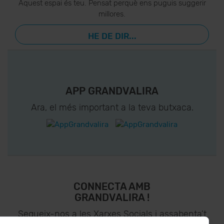
Aquest espai és teu. Pensat perquè ens puguis suggerir
millores.
HE DE DIR...
APP GRANDVALIRA
Ara, el més important a la teva butxaca.
CONNECTA AMB
GRANDVALIRA !
Segueix-nos a les Xarxes Socials i assabenta’t