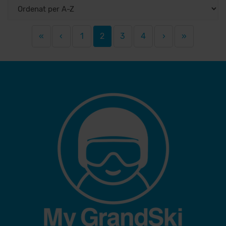
«
‹
1
2
3
4
›
»