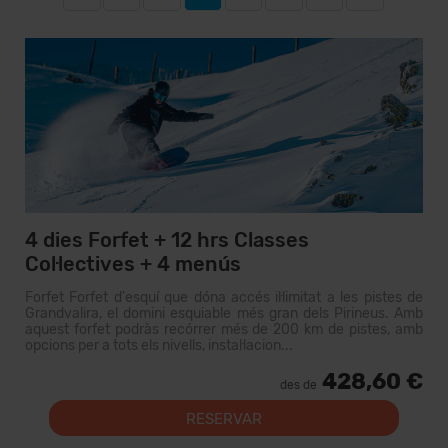
4 dies Forfet + 12 hrs Classes
Col·lectives + 4 menús
Forfet Forfet d'esquí que dóna accés il·limitat a les pistes de
Grandvalira, el domini esquiable més gran dels Pirineus. Amb
aquest forfet podràs recórrer més de 200 km de pistes, amb
opcions per a tots els nivells, instal·lacion...
428,60 €
des de
RESERVAR