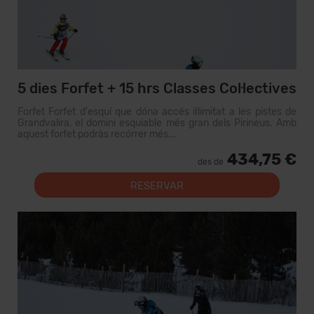
5 dies Forfet + 15 hrs Classes Col·lectives
Forfet Forfet d'esquí que dóna accés il·limitat a les pistes de
Grandvalira, el domini esquiable més gran dels Pirineus. Amb
aquest forfet podràs recórrer més...
434,75 €
des de
RESERVAR