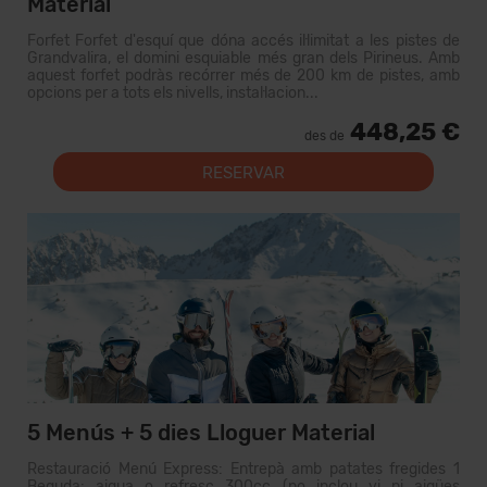
Material
Forfet Forfet d'esquí que dóna accés il·limitat a les pistes de
Grandvalira, el domini esquiable més gran dels Pirineus. Amb
aquest forfet podràs recórrer més de 200 km de pistes, amb
opcions per a tots els nivells, instal·lacion...
448,25 €
des de
RESERVAR
5 Menús + 5 dies Lloguer Material
Restauració Menú Express: Entrepà amb patates fregides 1
Beguda: aigua o refresc 300cc (no inclou vi ni aigües