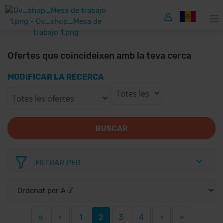
Ofertes que coincideixen amb la teva cerca
MODIFICAR LA RECERCA
BUSCAR
FILTRAR PER...
«
‹
1
2
3
4
›
»