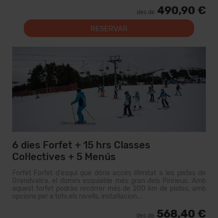
490,90 €
des de
RESERVAR
6 dies Forfet + 15 hrs Classes
Col·lectives + 5 Menús
Forfet Forfet d'esquí que dóna accés il·limitat a les pistes de
Grandvalira, el domini esquiable més gran dels Pirineus. Amb
aquest forfet podràs recórrer més de 200 km de pistes, amb
opcions per a tots els nivells, instal·lacion...
568,40 €
des de