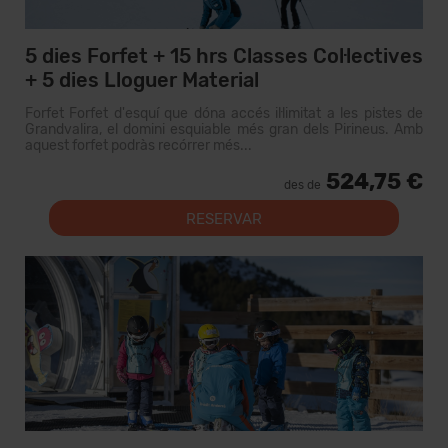
5 dies Forfet + 15 hrs Classes Col·lectives
+ 5 dies Lloguer Material
Forfet Forfet d'esquí que dóna accés il·limitat a les pistes de
Grandvalira, el domini esquiable més gran dels Pirineus. Amb
aquest forfet podràs recórrer més...
524,75 €
des de
RESERVAR