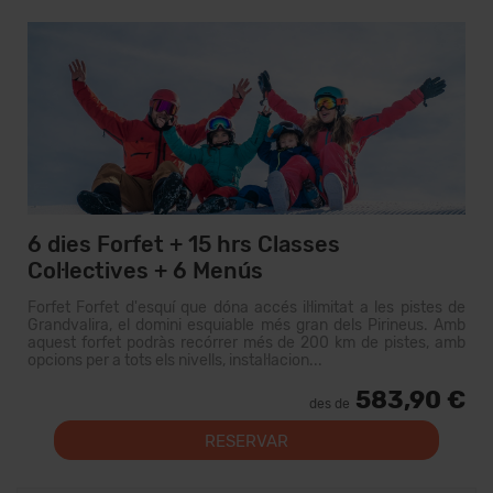
6 dies Forfet + 15 hrs Classes
Col·lectives + 6 Menús
Forfet Forfet d'esquí que dóna accés il·limitat a les pistes de
Grandvalira, el domini esquiable més gran dels Pirineus. Amb
aquest forfet podràs recórrer més de 200 km de pistes, amb
opcions per a tots els nivells, instal·lacion...
583,90 €
des de
RESERVAR