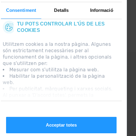
Consentiment
Detalls
Informació
TU POTS CONTROLAR L'ÚS DE LES
COOKIES
Utilitzem cookies a la nostra pàgina. Algunes
són estrictament necessàries per al
funcionament de la pàgina, i altres opcionals
CONTACTE
que s'utilitzen per:
Mesurar com s'utilitza la pàgina web.
Habilitar la personalització de la pàgina
PREGUNTES FREQÜENTS
web.
Per publicitat, màrqueting i xarxes socials.
Al punxar a 'D'acord totes', permets la
NOTA LEGAL
instal·lació de les cookies. Si prefereixes
INFORMACIÓ ADDICIONAL RGPDUE
configurar-les tu mateix, punxa a 'Configura'.
CONDICIONS DE VENDA
Acceptar totes