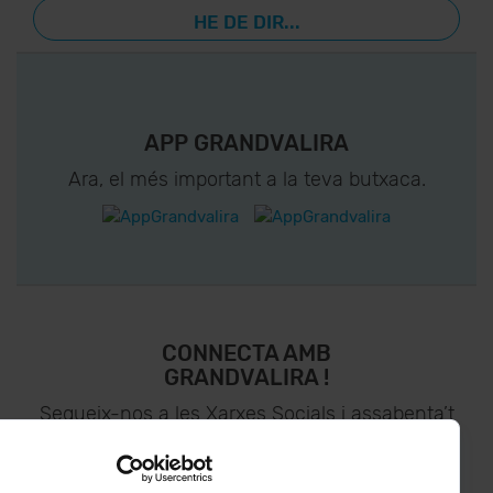
HE DE DIR...
APP GRANDVALIRA
Ara, el més important a la teva butxaca.
CONNECTA AMB
GRANDVALIRA !
Segueix-nos a les Xarxes Socials i assabenta’t
de
lo últim el primer :)