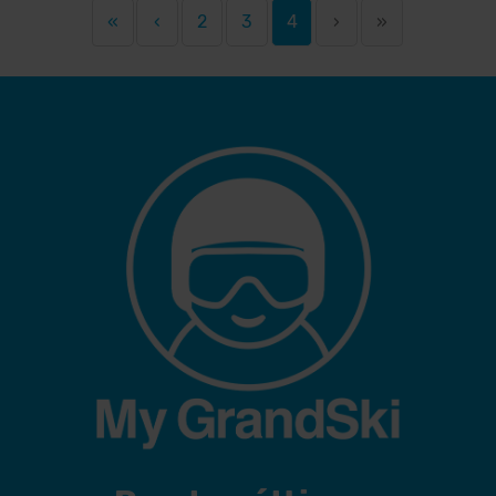
«
‹
2
3
4
›
»