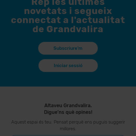
Rep les últimes
novetats i segueix
connectat a l'actualitat
de Grandvalira
Subscriure'm
Iniciar sessió
Altaveu Grandvalira.
Digue’ns què opines!
Aquest espai és teu. Pensat perquè ens puguis suggerir
millores.