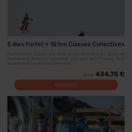
5 dies Forfet + 15 hrs Classes Col·lectives
Forfet Forfet d'esquí que dóna accés il·limitat a les pistes de
Grandvalira, el domini esquiable més gran dels Pirineus. Amb
aquest forfet podràs recórrer més...
434,75 €
des de
RESERVAR