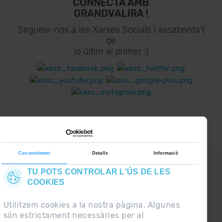
CONNECTA AMB
GRANDVALIRA !
Segueix-nos a les Xarxes Socials i assabenta’t
de
lo últim el primer :)
Consentiment
Detalls
Informació
CONTACTE
TU POTS CONTROLAR L'ÚS DE LES
COOKIES
PREGUNTES FREQÜENTS
Utilitzem cookies a la nostra pàgina. Algunes
són estrictament necessàries per al
NOTA LEGAL