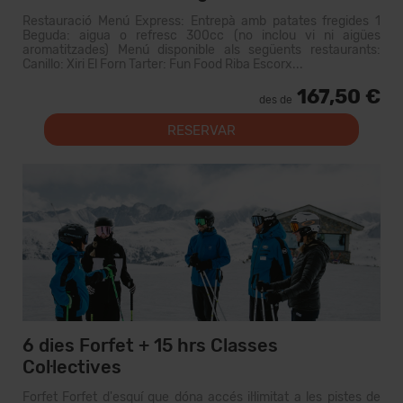
Restauració Menú Express: Entrepà amb patates fregides 1
Beguda: aigua o refresc 300cc (no inclou vi ni aigües
aromatitzades) Menú disponible als següents restaurants:
Canillo: Xiri El Forn Tarter: Fun Food Riba Escorx...
167,50 €
des de
RESERVAR
6 dies Forfet + 15 hrs Classes
Col·lectives
Forfet Forfet d'esquí que dóna accés il·limitat a les pistes de