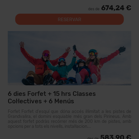
674,24 €
des de
RESERVAR
6 dies Forfet + 15 hrs Classes
Col·lectives + 6 Menús
Forfet Forfet d'esquí que dóna accés il·limitat a les pistes de
Grandvalira, el domini esquiable més gran dels Pirineus. Amb
aquest forfet podràs recórrer més de 200 km de pistes, amb
opcions per a tots els nivells, instal·lacion...
583,90 €
des de