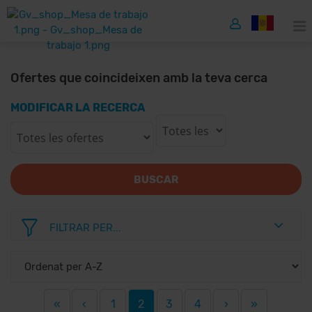
Ofertes que coincideixen amb la teva cerca
MODIFICAR LA RECERCA
BUSCAR
FILTRAR PER...
«
‹
1
2
3
4
›
»