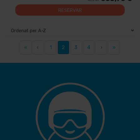
RESERVAR
«
‹
1
2
3
4
›
»