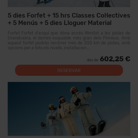
5 dies Forfet + 15 hrs Classes Col·lectives
+ 5 Menús + 5 dies Lloguer Material
Forfet Forfet d'esquí que dóna accés il·limitat a les pistes de
Grandvalira, el domini esquiable més gran dels Pirineus. Amb
aquest forfet podràs recórrer més de 200 km de pistes, amb
opcions per a tots els nivells, instal·lacion...
602,25 €
des de
RESERVAR