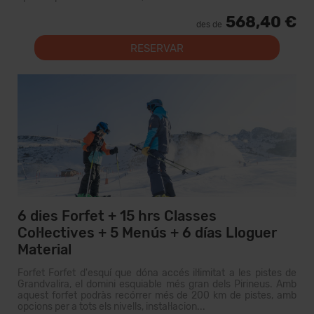
568,40 €
des de
RESERVAR
6 dies Forfet + 15 hrs Classes
Col·lectives + 5 Menús + 6 días Lloguer
Material
Forfet Forfet d'esquí que dóna accés il·limitat a les pistes de
Grandvalira, el domini esquiable més gran dels Pirineus. Amb
aquest forfet podràs recórrer més de 200 km de pistes, amb
opcions per a tots els nivells, instal·lacion...