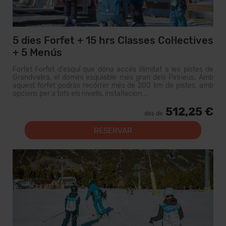
5 dies Forfet + 15 hrs Classes Col·lectives
+ 5 Menús
Forfet Forfet d'esquí que dóna accés il·limitat a les pistes de
Grandvalira, el domini esquiable més gran dels Pirineus. Amb
aquest forfet podràs recórrer més de 200 km de pistes, amb
opcions per a tots els nivells, instal·lacion...
512,25 €
des de
RESERVAR