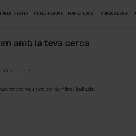
TIVITATS ESTIU
HOTEL + ESQUI
FORFET ESQUI
CURSOS ESQUI
xen amb la teva cerca
han trobat resultats per als filtres indicats.