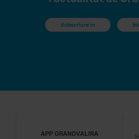
Subscriure'm
In
APP GRANDVALIRA
S