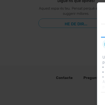
Digue’ns què opines!
Aquest espai és teu. Pensat perquè ens p
suggerir millores.
HE DE DIR...
U
p
Contacte
Preguntes 
A
p