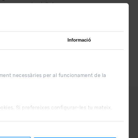
assabenta’t de
lo últim el primer :)
Informació
ament necessàries per al funcionament de la
UE
Condicions de venda
cookies. Si prefereixes configurar-les tu mateix,