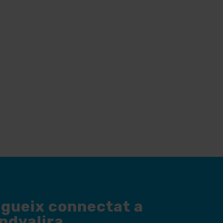
egueix connectat a
andvalira