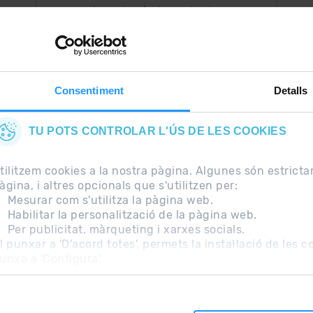
Ara, el més important a
uguis
la teva butxaca.
Consentiment
Detalls
TU POTS CONTROLAR L'ÚS DE LES COOKIES
tilitzem cookies a la nostra pàgina. Algunes són estrict
àgina, i altres opcionals que s'utilitzen per:
Mesurar com s'utilitza la pàgina web.
Habilitar la personalització de la pàgina web.
Per publicitat, màrqueting i xarxes socials.
freqüents
Nota Legal
Informació addicional RGPD
l punxar a 'D'acord totes', permets la instal·lació de les 
unxa a 'Configura'.