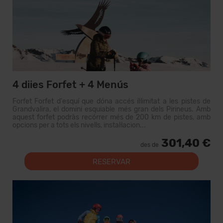
4 diies Forfet + 4 Menús
Forfet Forfet d'esquí que dóna accés il·limitat a les pistes de
Grandvalira, el domini esquiable més gran dels Pirineus. Amb
aquest forfet podràs recórrer més de 200 km de pistes, amb
opcions per a tots els nivells, instal·lacion...
301,40 €
des de
RESERVAR