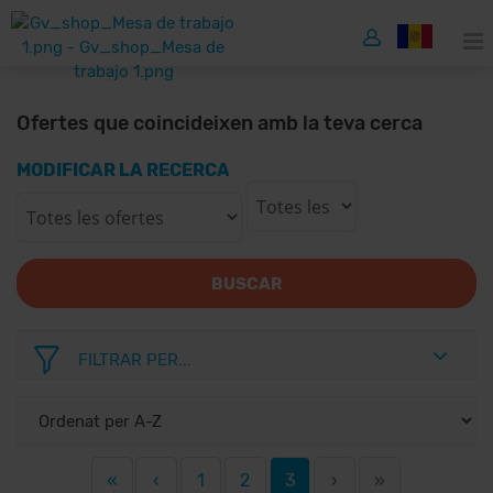
Ofertes que coincideixen amb la teva cerca
MODIFICAR LA RECERCA
BUSCAR
FILTRAR PER...
«
‹
1
2
3
›
»