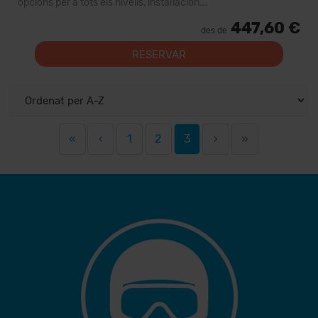
opcions per a tots els nivells, instal·lacion...
447,60 €
des de
RESERVAR
«
‹
1
2
3
›
»