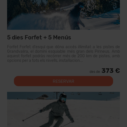
5 dies Forfet + 5 Menús
Forfet Forfet d'esquí que dóna accés il·limitat a les pistes de
Grandvalira, el domini esquiable més gran dels Pirineus. Amb
aquest forfet podràs recórrer més de 200 km de pistes, amb
opcions per a tots els nivells, instal·lacion...
373 €
des de
RESERVAR