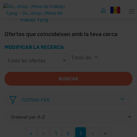
Ofertes que coincideixen amb la teva cerca
MODIFICAR LA RECERCA
BUSCAR
FILTRAR PER...
«
‹
1
2
3
›
»