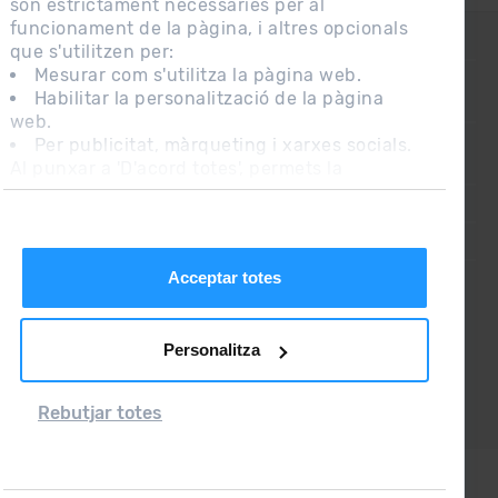
són estrictament necessàries per al
funcionament de la pàgina, i altres opcionals
CONTACTE
que s'utilitzen per:
Mesurar com s'utilitza la pàgina web.
Habilitar la personalització de la pàgina
PREGUNTES FREQÜENTS
web.
Per publicitat, màrqueting i xarxes socials.
Al punxar a 'D'acord totes', permets la
NOTA LEGAL
instal·lació de les cookies. Si prefereixes
INFORMACIÓ ADDICIONAL RGPDUE
configurar-les tu mateix, punxa a 'Configura'.
CONDICIONS DE VENDA
Acceptar totes
Personalitza
Rebutjar totes
Grandvalira