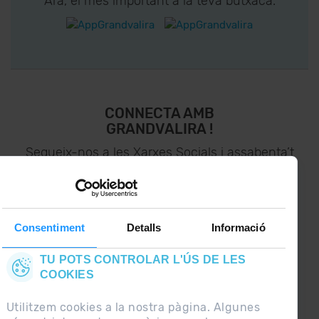
Ara, el més important a la teva butxaca.
CONNECTA AMB
GRANDVALIRA !
Segueix-nos a les Xarxes Socials i assabenta’t
de
lo últim el primer :)
Consentiment
Detalls
Informació
TU POTS CONTROLAR L'ÚS DE LES
COOKIES
Utilitzem cookies a la nostra pàgina. Algunes