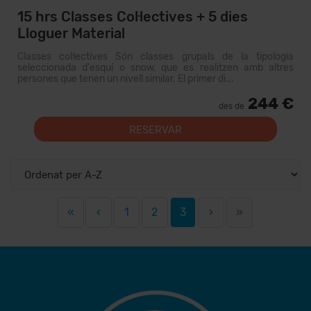
15 hrs Classes Col·lectives + 5 dies
Lloguer Material
Classes col·lectives Són classes grupals de la tipologia
seleccionada d'esquí o snow, que es realitzen amb altres
persones que tenen un nivell similar. El primer di...
244 €
des de
RESERVAR
«
‹
1
2
3
›
»