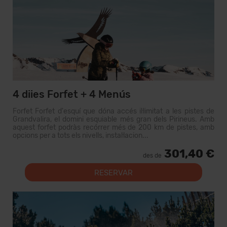
4 diies Forfet + 4 Menús
Forfet Forfet d'esquí que dóna accés il·limitat a les pistes de
Grandvalira, el domini esquiable més gran dels Pirineus. Amb
aquest forfet podràs recórrer més de 200 km de pistes, amb
opcions per a tots els nivells, instal·lacion...
301,40 €
des de
RESERVAR