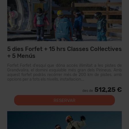
5 dies Forfet + 15 hrs Classes Col·lectives
+ 5 Menús
Forfet Forfet d'esquí que dóna accés il·limitat a les pistes de
Grandvalira, el domini esquiable més gran dels Pirineus. Amb
aquest forfet podràs recórrer més de 200 km de pistes, amb
opcions per a tots els nivells, instal·lacion...
512,25 €
des de
RESERVAR