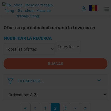
Ofertes que coincideixen amb la teva cerca
MODIFICAR LA RECERCA
BUSCAR
FILTRAR PER...
«
‹
1
2
3
›
»