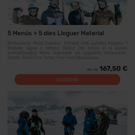
5 Menús + 5 dies Lloguer Material
Restauració Menú Express: Entrepà amb patates fregides 1
Beguda: aigua o refresc 300cc (no inclou vi ni aigües
aromatitzades) Menú disponible als següents restaurants:
Canillo: Xiri El Forn Tarter: Fun Food Riba Escorx...
167,50 €
des de
RESERVAR