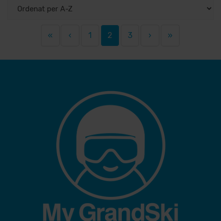
«
‹
1
2
3
›
»