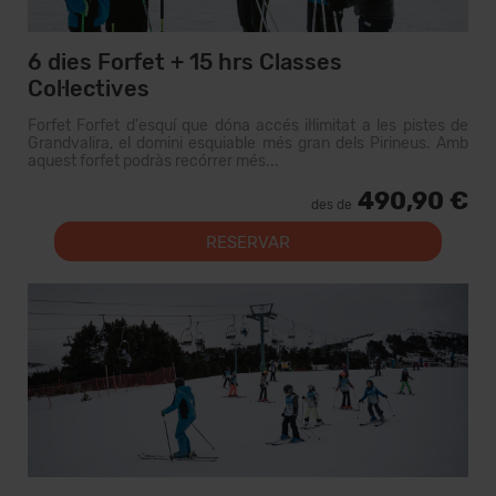
6 dies Forfet + 15 hrs Classes
Col·lectives
Forfet Forfet d'esquí que dóna accés il·limitat a les pistes de
Grandvalira, el domini esquiable més gran dels Pirineus. Amb
aquest forfet podràs recórrer més...
490,90 €
des de
RESERVAR