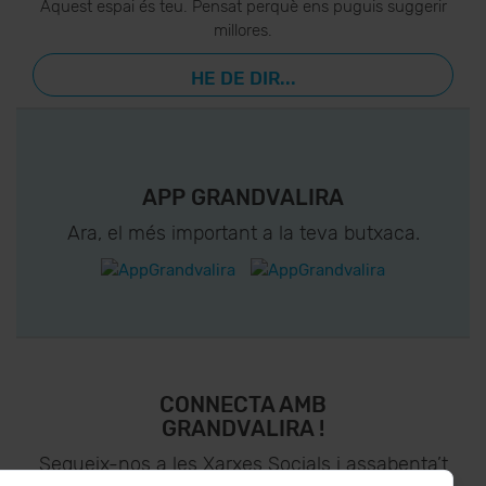
Aquest espai és teu. Pensat perquè ens puguis suggerir
millores.
HE DE DIR...
APP GRANDVALIRA
Ara, el més important a la teva butxaca.
CONNECTA AMB
GRANDVALIRA !
Segueix-nos a les Xarxes Socials i assabenta’t