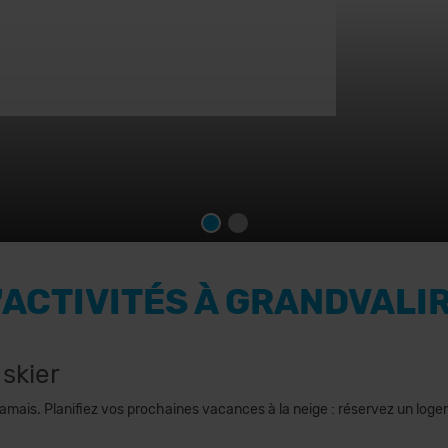
D'ACTIVITÉS À GRANDVALI
skier
ête jamais. Planifiez vos prochaines vacances à la neige : réservez un log