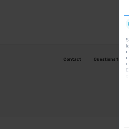
S
l
Contact
Questions fréq
E
c