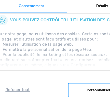
Consentement
Détails
VOUS POUVEZ CONTRÔLER L'UTILISATION DES 
ur notre page, nous utilisons des cookies. Certains so
a page, et d'autres sont facultatifs et utilisés pour :
Mesurer l'utilisation de la page Web.
Permettre la personnalisation de la page Web.
uentes
Avis légal
Information complémentaire RG
Pour la publicité, le marketing et les réseaux sociaux.
n cliquant sur « Accepter tout », vous autorisez l'install
onfigurer vous-même, cliquez sur « Configurer ».
Refuser tout
Personnalise
Grandvalira