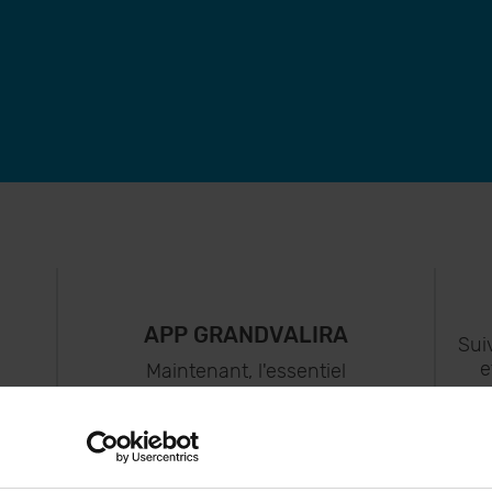
APP GRANDVALIRA
Sui
e
Maintenant, l'essentiel
us
dans votre poche.
s..