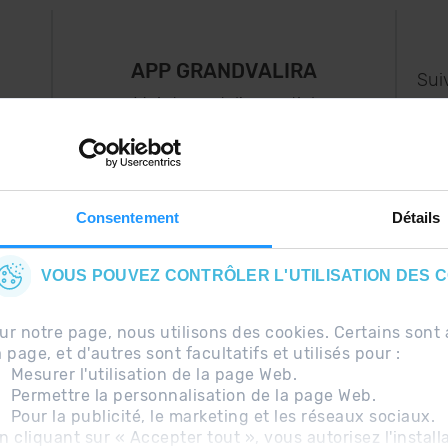
APP GRANDVALIRA
Sui
e
Maintenant, l'essentiel
us
dans votre poche.
s..
Consentement
Détails
VOUS POUVEZ CONTRÔLER L'UTILISATION DES 
ur notre page, nous utilisons des cookies. Certains so
a page, et d'autres sont facultatifs et utilisés pour :
Mesurer l'utilisation de la page Web.
Permettre la personnalisation de la page Web.
Pour la publicité, le marketing et les réseaux sociaux.
uentes
Avis légal
Information complémentaire RG
n cliquant sur « Accepter tout », vous autorisez l'install