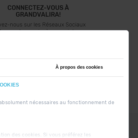
CONNECTEZ-VOUS À
GRANDVALIRA!
vez-nous sur les Réseaux Sociaux
t soyez le premier à recevoir les
nouvelles :)
À propos des cookies
COOKIES
nt absolument nécessaires au fonctionnement de
PDUE
Conditions de vente
ation des cookies. Si vous préférez les