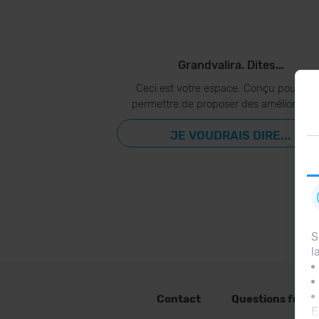
Grandvalira. Dites...
Ceci est votre espace. Conçu pour vo
permettre de proposer des amélioration
JE VOUDRAIS DIRE...
S
l
Contact
Questions fréq
E