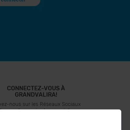
CONNECTEZ-VOUS À
GRANDVALIRA!
vez-nous sur les Réseaux Sociaux
t soyez le premier à recevoir les
nouvelles :)