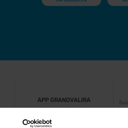
APP GRANDVALIRA
Sui
e
Maintenant, l'essentiel
us
dans votre poche.
s..