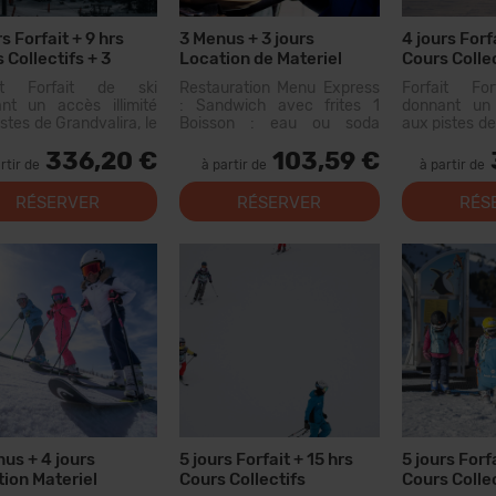
rs Forfait + 9 hrs
3 Menus + 3 jours
4 jours Forf
 Collectifs + 3
Location de Materiel
Cours Colle
s
ait Forfait de ski
Restauration Menu Express
Forfait Fo
nt un accès illimité
: Sandwich avec frites 1
donnant un 
stes de Grandvalira, le
Boisson : eau ou soda
aux pistes de
grand domaine skiable
300cc (n'inclut pas le vin ou
plus grand d
336,20 €
103,59 €
Pyrénées. Avec ce
les eaux aromatisées) Menu
des Pyrén
rtir de
à partir de
à partir de
ait, vous pourrez
disponible dans les
forfait, 
urir plus de 200 km de
restaurants suivants :
parcourir...
RÉSERVER
RÉSERVER
RÉS
s, avec des options
Canillo : Xiri El Forn Tarter :
ous les niveaux, des...
Fun Food Riba...
us + 4 jours
5 jours Forfait + 15 hrs
5 jours Forfa
ion Materiel
Cours Collectifs
Cours Collec