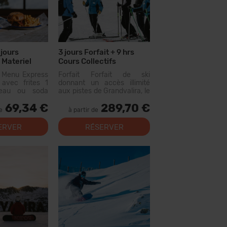
 jours
3 jours Forfait + 9 hrs
 Materiel
Cours Collectifs
n Menu Express
Forfait Forfait de ski
avec frites 1
donnant un accès illimité
 eau ou soda
aux pistes de Grandvalira, le
ut pas le vin ou
plus grand domaine skiable
69,34 €
289,70 €
matisées) Menu
des Pyrénées. Avec ce
de
à partir de
le dans les
forfait, vous pourrez
s suivants :
parcourir...
ERVER
RÉSERVER
 El Forn Tarter :
...