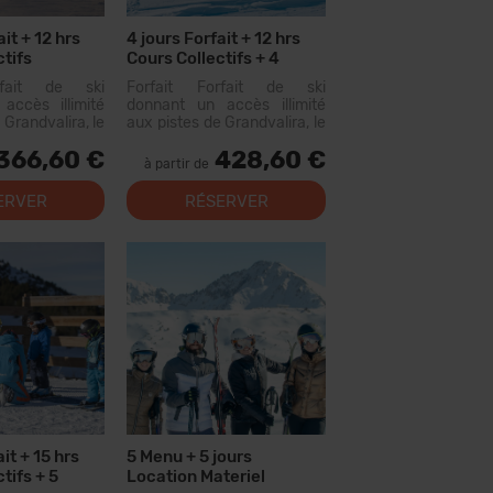
ait + 12 hrs
4 jours Forfait + 12 hrs
ctifs
Cours Collectifs + 4
Menus
rfait de ski
Forfait Forfait de ski
accès illimité
donnant un accès illimité
 Grandvalira, le
aux pistes de Grandvalira, le
omaine skiable
plus grand domaine skiable
366,60 €
428,60 €
ées. Avec ce
des Pyrénées. Avec ce
à partir de
vous pourrez
forfait, vous pourrez
parcourir plus de 200 km de
ERVER
RÉSERVER
pistes, avec des options
pour tous les niveaux, des...
it + 15 hrs
5 Menu + 5 jours
tifs + 5
Location Materiel