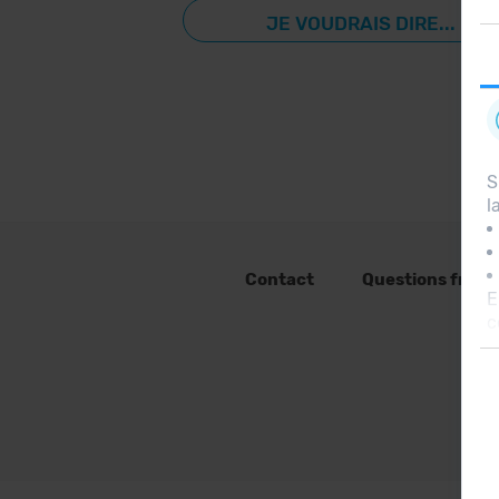
JE VOUDRAIS DIRE...
S
l
Contact
Questions fréq
E
c