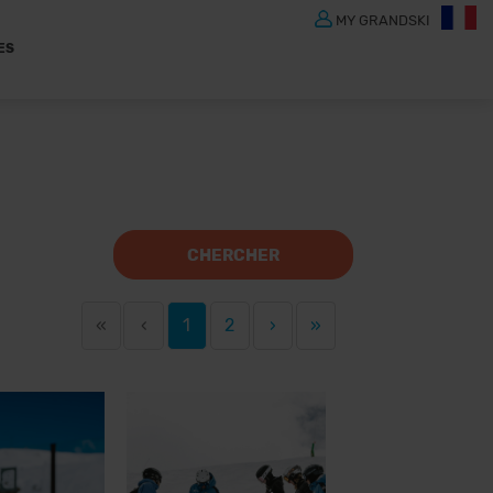
MY GRANDSKI
ES
CHERCHER
«
‹
1
2
›
»