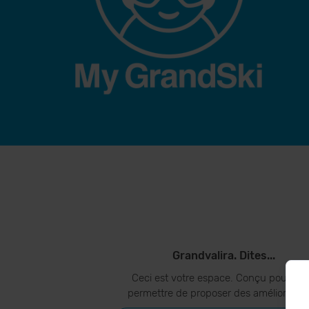
Grandvalira. Dites...
Ceci est votre espace. Conçu pour vo
permettre de proposer des amélioration