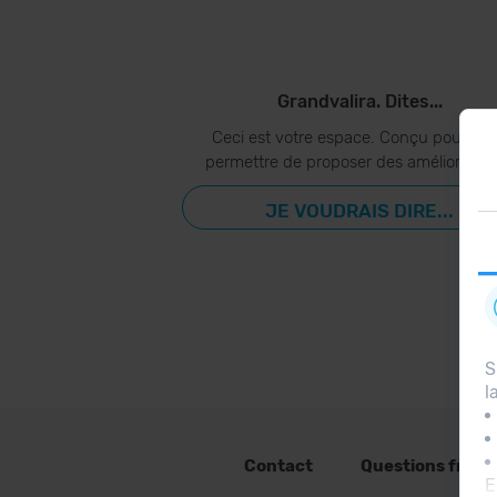
Grandvalira. Dites...
Ceci est votre espace. Conçu pour vo
permettre de proposer des amélioration
JE VOUDRAIS DIRE...
S
l
Contact
Questions fréq
E