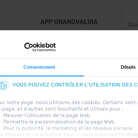
APP GRANDVALIRA
Sui
e
Maintenant, l'essentiel
us
dans votre poche.
s..
Consentement
Détails
VOUS POUVEZ CONTRÔLER L'UTILISATION DES 
ur notre page, nous utilisons des cookies. Certains so
a page, et d'autres sont facultatifs et utilisés pour :
Mesurer l'utilisation de la page Web.
Permettre la personnalisation de la page Web.
Pour la publicité, le marketing et les réseaux sociaux.
uentes
Avis légal
Information complémentaire RG
n cliquant sur « Accepter tout », vous autorisez l'install