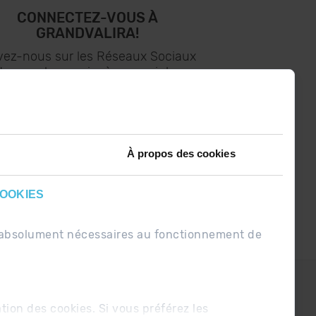
CONNECTEZ-VOUS À
GRANDVALIRA!
vez-nous sur les Réseaux Sociaux
t soyez le premier à recevoir les
nouvelles :)
À propos des cookies
COOKIES
nt absolument nécessaires au fonctionnement de
PDUE
Conditions de vente
ation des cookies. Si vous préférez les