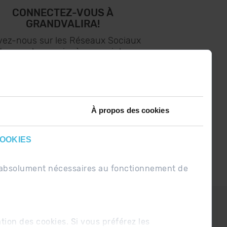
CONNECTEZ-VOUS À
GRANDVALIRA!
vez-nous sur les Réseaux Sociaux
t soyez le premier à recevoir les
nouvelles :)
À propos des cookies
COOKIES
nt absolument nécessaires au fonctionnement de
PDUE
Conditions de vente
ation des cookies. Si vous préférez les