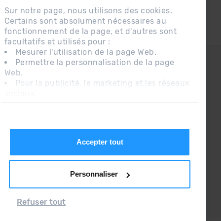
Sur notre page, nous utilisons des cookies.
Certains sont absolument nécessaires au
fonctionnement de la page, et d'autres sont
facultatifs et utilisés pour :
Mesurer l'utilisation de la page Web.
CONTACT
Permettre la personnalisation de la page
Web.
QUESTIONS FRÉQUENTES
Pour la publicité, le marketing et les réseaux
sociaux.
AVIS LÉGAL
En cliquant sur « Accepter tout », vous
INFORMATION COMPLÉMENTAIRE RGPDUE
autorisez l'installation des cookies. Si vous
préférez les configurer vous-même, cliquez
CONDITIONS DE VENTE
sur « Configurer ».
Accepter tout
Personnaliser
Refuser tout