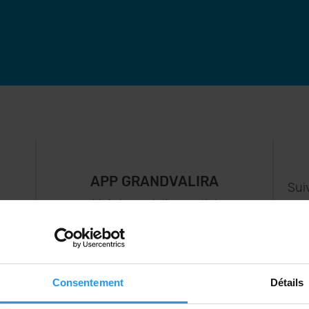
APP GRANDVALIRA
Sui
e
Maintenant, l'essentiel
us
dans votre poche.
s..
Consentement
Détails