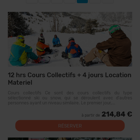
12 hrs Cours Collectifs + 4 jours Location
Materiel
Cours collectifs Ce sont des cours collectifs du type
sélectionné ski ou snow, qui se déroulent avec d'autres
personnes ayant un niveau similaire. Le premier jour,...
214,84 €
à partir de
RÉSERVER