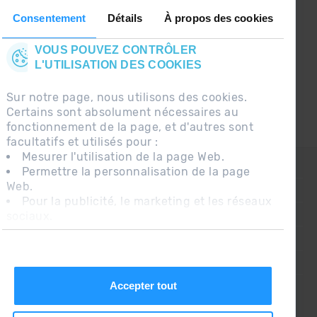
le premier à recevoir les nouvelles :)
Consentement
Détails
À propos des cookies
VOUS POUVEZ CONTRÔLER
L'UTILISATION DES COOKIES
Sur notre page, nous utilisons des cookies.
Certains sont absolument nécessaires au
fonctionnement de la page, et d'autres sont
facultatifs et utilisés pour :
Mesurer l'utilisation de la page Web.
CONTACT
Permettre la personnalisation de la page
Web.
QUESTIONS FRÉQUENTES
Pour la publicité, le marketing et les réseaux
sociaux.
AVIS LÉGAL
En cliquant sur « Accepter tout », vous
INFORMATION COMPLÉMENTAIRE RGPDUE
autorisez l'installation des cookies. Si vous
préférez les configurer vous-même, cliquez
CONDITIONS DE VENTE
sur « Configurer ».
Accepter tout