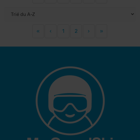
«
‹
1
2
›
»