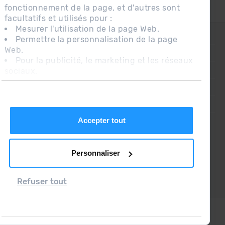
fonctionnement de la page, et d'autres sont
facultatifs et utilisés pour :
Mesurer l'utilisation de la page Web.
CONTACT
Permettre la personnalisation de la page
Web.
QUESTIONS FRÉQUENTES
Pour la publicité, le marketing et les réseaux
sociaux.
AVIS LÉGAL
En cliquant sur « Accepter tout », vous
INFORMATION COMPLÉMENTAIRE RGPDUE
autorisez l'installation des cookies. Si vous
préférez les configurer vous-même, cliquez
CONDITIONS DE VENTE
sur « Configurer ».
Accepter tout
Personnaliser
Refuser tout
Grandvalira