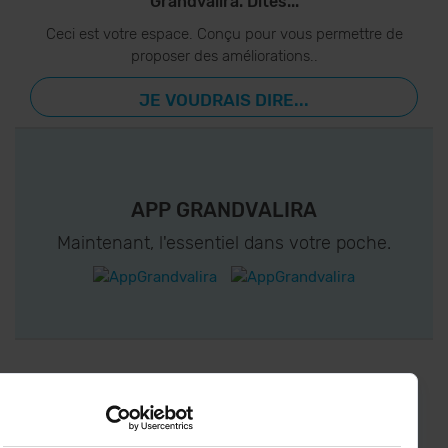
Grandvalira. Dites...
Ceci est votre espace. Conçu pour vous permettre de
proposer des améliorations..
JE VOUDRAIS DIRE...
APP GRANDVALIRA
Maintenant, l'essentiel dans votre poche.
CONNECTEZ-VOUS À GRANDVALIRA!
Suivez-nous sur les Réseaux Sociaux et soyez