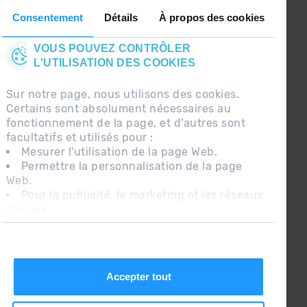
le premier à recevoir les nouvelles :)
Consentement
Détails
À propos des cookies
VOUS POUVEZ CONTRÔLER
L'UTILISATION DES COOKIES
Sur notre page, nous utilisons des cookies.
Certains sont absolument nécessaires au
fonctionnement de la page, et d'autres sont
facultatifs et utilisés pour :
Mesurer l'utilisation de la page Web.
CONTACT
Permettre la personnalisation de la page
Web.
QUESTIONS FRÉQUENTES
Pour la publicité, le marketing et les réseaux
sociaux.
AVIS LÉGAL
En cliquant sur « Accepter tout », vous
INFORMATION COMPLÉMENTAIRE RGPDUE
autorisez l'installation des cookies. Si vous
préférez les configurer vous-même, cliquez
CONDITIONS DE VENTE
sur « Configurer ».
Accepter tout