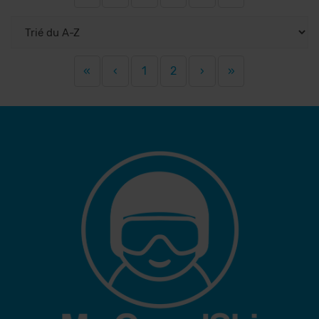
«
‹
1
2
›
»