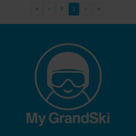
«
‹
1
2
›
»