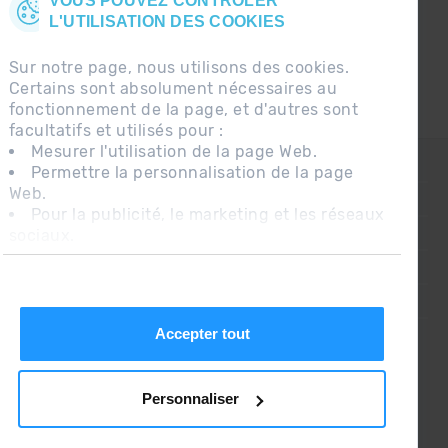
VOUS POUVEZ CONTRÔLER
L'UTILISATION DES COOKIES
Sur notre page, nous utilisons des cookies.
Certains sont absolument nécessaires au
fonctionnement de la page, et d'autres sont
facultatifs et utilisés pour :
Mesurer l'utilisation de la page Web.
CONTACT
Permettre la personnalisation de la page
Web.
QUESTIONS FRÉQUENTES
Pour la publicité, le marketing et les réseaux
sociaux.
AVIS LÉGAL
En cliquant sur « Accepter tout », vous
INFORMATION COMPLÉMENTAIRE RGPDUE
autorisez l'installation des cookies. Si vous
préférez les configurer vous-même, cliquez
CONDITIONS DE VENTE
sur « Configurer ».
Accepter tout
Personnaliser