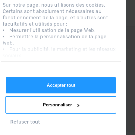
Sur notre page, nous utilisons des cookies.
Certains sont absolument nécessaires au
fonctionnement de la page, et d'autres sont
facultatifs et utilisés pour :
Mesurer l'utilisation de la page Web.
CONTACT
Permettre la personnalisation de la page
Web.
QUESTIONS FRÉQUENTES
Pour la publicité, le marketing et les réseaux
sociaux.
AVIS LÉGAL
En cliquant sur « Accepter tout », vous
INFORMATION COMPLÉMENTAIRE RGPDUE
autorisez l'installation des cookies. Si vous
préférez les configurer vous-même, cliquez
CONDITIONS DE VENTE
sur « Configurer ».
Accepter tout
Personnaliser
Refuser tout