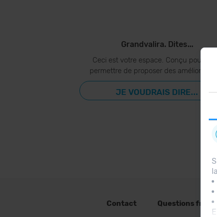
Grandvalira. Dites...
Ceci est votre espace. Conçu pour vo
permettre de proposer des amélioration
JE VOUDRAIS DIRE...
S
l
Contact
Questions fréq
E