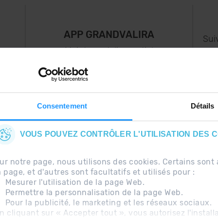
APP GRANDVALIRA
Sui
e
Maintenant, l'essentiel
us
dans votre poche.
s..
Consentement
Détails
VOUS POUVEZ CONTRÔLER L'UTILISATION DES 
ur notre page, nous utilisons des cookies. Certains so
a page, et d'autres sont facultatifs et utilisés pour :
Mesurer l'utilisation de la page Web.
Permettre la personnalisation de la page Web.
Pour la publicité, le marketing et les réseaux sociaux.
uentes
Avis légal
Information complémentaire RG
n cliquant sur « Accepter tout », vous autorisez l'install