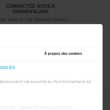
CONNECTEZ-VOUS À
GRANDVALIRA!
vez-nous sur les Réseaux Sociaux
t soyez le premier à recevoir les
nouvelles :)
À propos des cookies
COOKIES
nt absolument nécessaires au fonctionnement de
PDUE
Conditions de vente
ation des cookies. Si vous préférez les