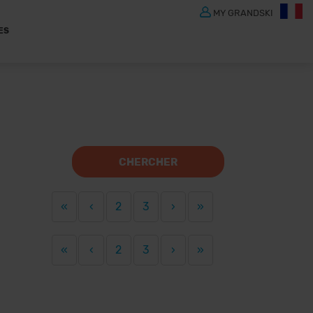
MY GRANDSKI
ES
CHERCHER
«
‹
2
3
›
»
«
‹
2
3
›
»