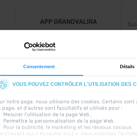
APP GRANDVALIRA
Sui
e
Maintenant, l'essentiel
us
dans votre poche.
s..
Consentement
Détails
VOUS POUVEZ CONTRÔLER L'UTILISATION DES 
ur notre page, nous utilisons des cookies. Certains so
a page, et d'autres sont facultatifs et utilisés pour :
Mesurer l'utilisation de la page Web.
Permettre la personnalisation de la page Web.
Pour la publicité, le marketing et les réseaux sociaux.
uentes
Avis légal
Information complémentaire RG
n cliquant sur « Accepter tout », vous autorisez l'install