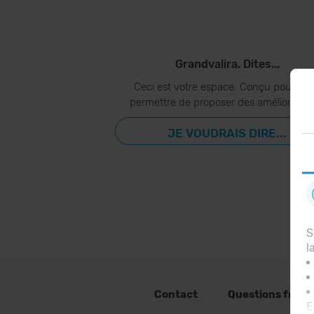
Grandvalira. Dites...
Ceci est votre espace. Conçu pour vo
permettre de proposer des amélioration
JE VOUDRAIS DIRE...
S
l
Contact
Questions fréq
E