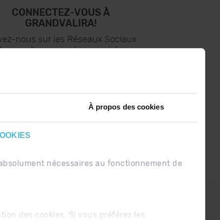
CONNECTEZ-VOUS À
GRANDVALIRA!
vez-nous sur les Réseaux Sociaux
t soyez le premier à recevoir les
nouvelles :)
À propos des cookies
COOKIES
nt absolument nécessaires au fonctionnement de
PDUE
Conditions de vente
ation des cookies. Si vous préférez les