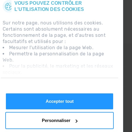
VOUS POUVEZ CONTRÔLER
L'UTILISATION DES COOKIES
Sur notre page, nous utilisons des cookies.
Certains sont absolument nécessaires au
fonctionnement de la page, et d'autres sont
facultatifs et utilisés pour :
Mesurer l'utilisation de la page Web.
CONTACT
Permettre la personnalisation de la page
Web.
QUESTIONS FRÉQUENTES
Pour la publicité, le marketing et les réseaux
sociaux.
AVIS LÉGAL
En cliquant sur « Accepter tout », vous
INFORMATION COMPLÉMENTAIRE RGPDUE
autorisez l'installation des cookies. Si vous
préférez les configurer vous-même, cliquez
CONDITIONS DE VENTE
sur « Configurer ».
Accepter tout
Personnaliser