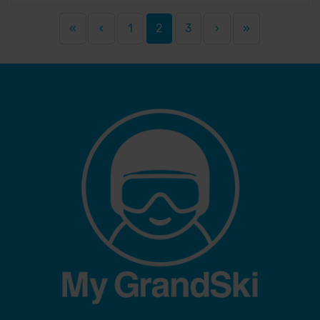
«
‹
1
2
3
›
»